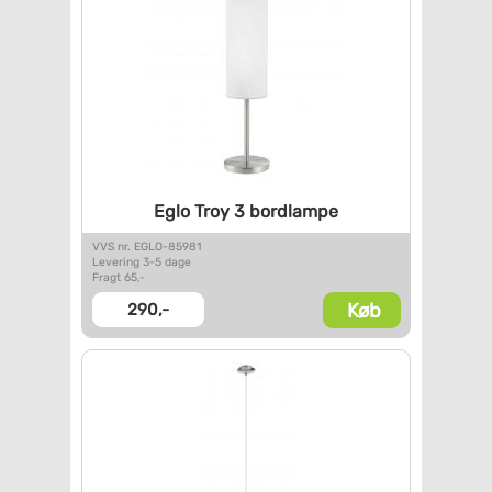
Eglo Troy 3 bordlampe
VVS nr. EGLO-85981
Levering 3-5 dage
Fragt 65,-
Køb
290,-