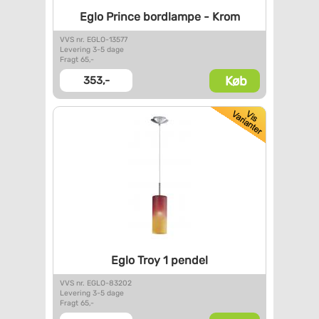
Eglo Prince bordlampe - Krom
VVS nr. EGLO-13577
Levering 3-5 dage
Fragt 65,-
Køb
353,-
Eglo Troy 1 pendel
VVS nr. EGLO-83202
Levering 3-5 dage
Fragt 65,-