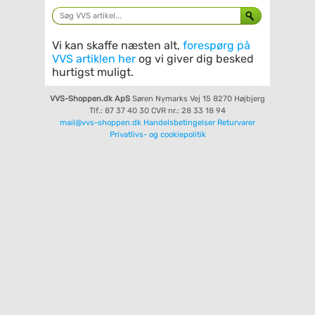
Vi kan skaffe næsten alt,
forespørg på
VVS artiklen her
og vi giver dig besked
hurtigst muligt.
VVS-Shoppen.dk ApS
Søren Nymarks Vej 15
8270 Højbjerg
Tlf.: 87 37 40 30
CVR nr.: 28 33 18 94
mail@vvs-shoppen.dk
Handelsbetingelser
Returvarer
Privatlivs- og cookiepolitik