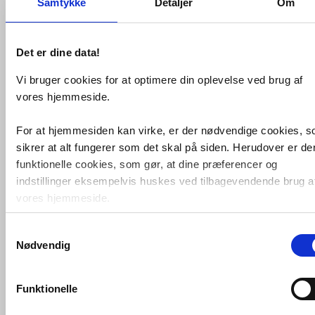
Samtykke
Detaljer
Om
Det er dine data!
Vi bruger cookies for at optimere din oplevelse ved brug af
vores hjemmeside.
For at hjemmesiden kan virke, er der nødvendige cookies, 
sikrer at alt fungerer som det skal på siden. Herudover er de
Eglo Bimeda LED Spot -
Sort/krom
funktionelle cookies, som gør, at dine præferencer og
VVS nr. EGLO-31005
indstillinger eksempelvis huskes ved tilbagevendende brug a
Levering 3-5 dage
Fragt 65,-
vores hjemmeside.
Køb
207,-
Samtykkevalg
Foruden nødvendige og funktionelle cookies er der statistisk
Nødvendig
cookies. Disse bruger vi bl.a. til at måle trafik, omsætning,
konverteringsfrekevenser og lignende. Endelig er der
marketingcookies, som vi bruger til at målrette vores
Funktionelle
markedsføring med henblik på annonceindhold, som giver