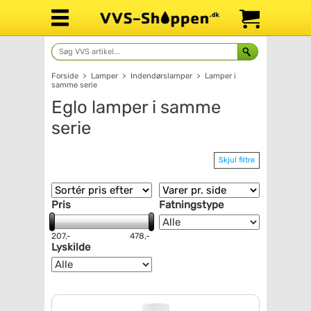
Forside
>
Lamper
>
Indendørslamper
>
Lamper i
samme serie
Eglo lamper i samme
serie
Skjul filtre
Pris
Fatningstype
207,-
478,-
Lyskilde