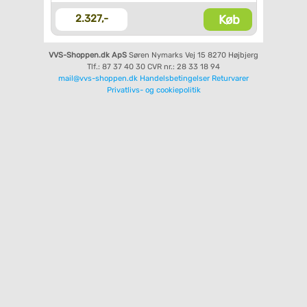
Køb
2.327,-
VVS-Shoppen.dk ApS
Søren Nymarks Vej 15
8270 Højbjerg
Tlf.: 87 37 40 30
CVR nr.: 28 33 18 94
mail@vvs-shoppen.dk
Handelsbetingelser
Returvarer
Privatlivs- og cookiepolitik