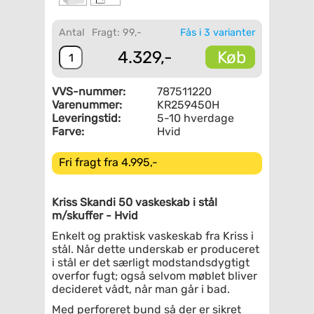
Antal
Fragt: 99,-
Fås i 3 varianter
Køb
4.329,-
VVS-nummer:
787511220
Varenummer:
KR259450H
Leveringstid:
5-10 hverdage
Farve:
Hvid
Fri fragt fra 4.995,-
Kriss Skandi 50 vaskeskab i stål
m/skuffer - Hvid
Enkelt og praktisk vaskeskab fra Kriss i
stål. Når dette underskab er produceret
i stål er det særligt modstandsdygtigt
overfor fugt; også selvom møblet bliver
decideret vådt, når man går i bad.
Med perforeret bund så der er sikret