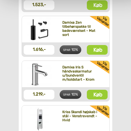
Køb
1.523,-
Damixa Zen
tilbehørspakke til
badeværelset - Mat
sort
Køb
1.616,-
10%
SPAR
Damixa Iris S
håndvaskarmatur
u/bundventil
m/koldstart - Krom
Køb
1.219,-
10%
SPAR
Kriss Skandi højskab i
stål - Venstrevendt -
Hvid