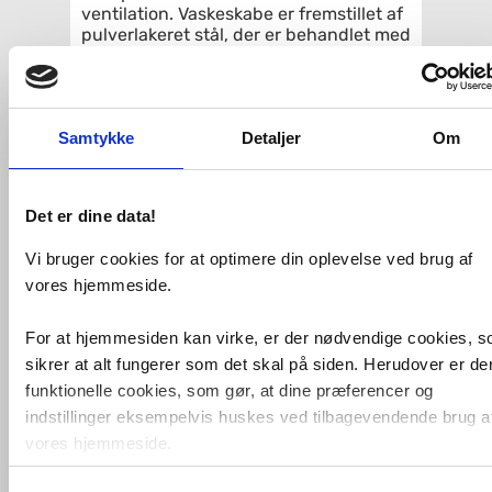
ventilation. Vaskeskabe er fremstillet af
pulverlakeret stål, der er behandlet med
en korrosionsbestandig nanoceramisk
overfladebehandling – den perfekte
løsning til fugtige miljøer.
Skabet er forberedt til både ligeløbende
Samtykke
Detaljer
Om
og vinkelløbende afløb.
Håndvask tilkøbes, se relaterede varer.
10 års garanti.
Det er dine data!
Specifikationer:
Vi bruger cookies for at optimere din oplevelse ved brug af
Mål: B 500 x H 600 x D 450 mm
vores hjemmeside.
Traffic hvid RAL 9016, halvmat,
pulverlakeret stål
For at hjemmesiden kan virke, er der nødvendige cookies, 
Centerafstand for møbelgreb: 128
sikrer at alt fungerer som det skal på siden. Herudover er de
mm
Materiale: Stål
funktionelle cookies, som gør, at dine præferencer og
Med 2 skuffer m. softclose
indstillinger eksempelvis huskes ved tilbagevendende brug a
Inkl. vandlås og
vores hjemmeside.
monteringstilbehør