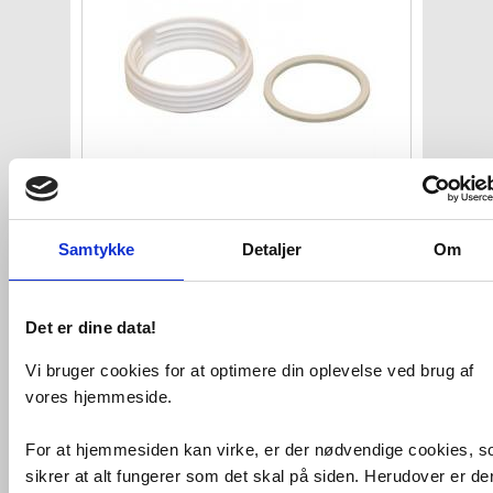
Geberit overgangsstykke 1 1/4"
x 1
1/2"
Samtykke
Detaljer
Om
VVS nr. 188969011
Levering 1-2 dage
Fragt 65,-
Køb
25,-
Det er dine data!
Vi bruger cookies for at optimere din oplevelse ved brug af
Kan du ikke finde VVS artiklen - søg i
vores hjemmeside.
feltet herunder.
For at hjemmesiden kan virke, er der nødvendige cookies, 
sikrer at alt fungerer som det skal på siden. Herudover er de