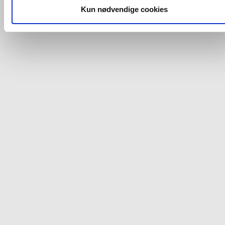
dit samtykke, hvis du måtte ønske det.
Kun nødvendige cookies
Du kan se mere om, hvordan vi behandler dine
personoplysninger, ved at klikke
her
.