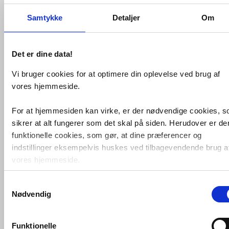
Samtykke
Detaljer
Om
Det er dine data!
Vi bruger cookies for at optimere din oplevelse ved brug af
hansgrohe S51 S510-U450
vores hjemmeside.
Underlimet vask 450 -
Graphiteblack
VVS nr. 682461320
For at hjemmesiden kan virke, er der nødvendige cookies, 
Levering 5-10 dage
Fragt 99,-
sikrer at alt fungerer som det skal på siden. Herudover er de
Køb
3.594,-
funktionelle cookies, som gør, at dine præferencer og
indstillinger eksempelvis huskes ved tilbagevendende brug a
vores hjemmeside.
Samtykkevalg
Foruden nødvendige og funktionelle cookies er der statistisk
Nødvendig
cookies. Disse bruger vi bl.a. til at måle trafik, omsætning,
konverteringsfrekevenser og lignende. Endelig er der
marketingcookies, som vi bruger til at målrette vores
Funktionelle