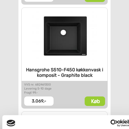
Hansgrohe S510-F450 køkkenvask
i
komposit - Graphite black
VVS nr. 682461300
Levering 5-10 dage
Fragt 99,-
Køb
3.069,-