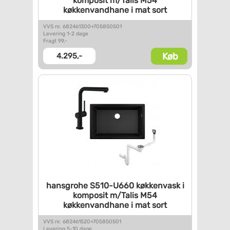
komposit m/Talis M54
køkkenvandhane i mat sort
VVS nr. 682461300+705850501
Levering 1-2 dage
Fragt 99,-
Køb
4.295,-
hansgrohe S510-U660 køkkenvask
i
komposit m/Talis M54
køkkenvandhane i mat sort
VVS nr. 682461520+705850501
Levering 5-10 dage