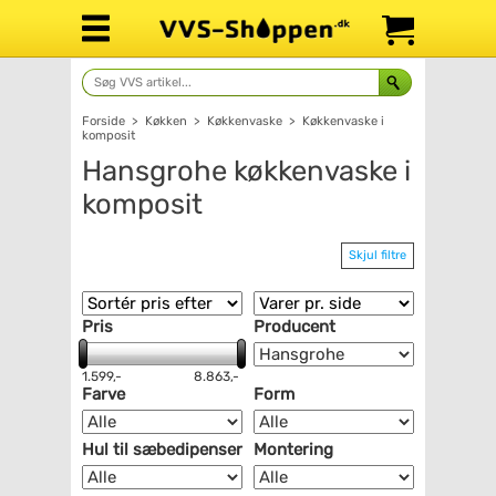
Forside
>
Køkken
>
Køkkenvaske
>
Køkkenvaske i
komposit
Hansgrohe køkkenvaske i
komposit
Skjul filtre
Pris
Producent
1.599,-
8.863,-
Farve
Form
Hul til sæbedipenser
Montering