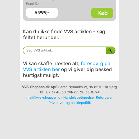
Fragt 0,-
Køb
5.999,-
Kan du ikke finde VVS artiklen - søg i
feltet herunder.
Vi kan skaffe næsten alt,
forespørg på
VVS artiklen her
og vi giver dig besked
hurtigst muligt.
VVS-Shoppen.dk ApS
Søren Nymarks Vej 15
8270 Højbjerg
Tlf.: 87 37 40 30
CVR nr.: 28 33 18 94
mail@vvs-shoppen.dk
Handelsbetingelser
Returvarer
Privatlivs- og cookiepolitik