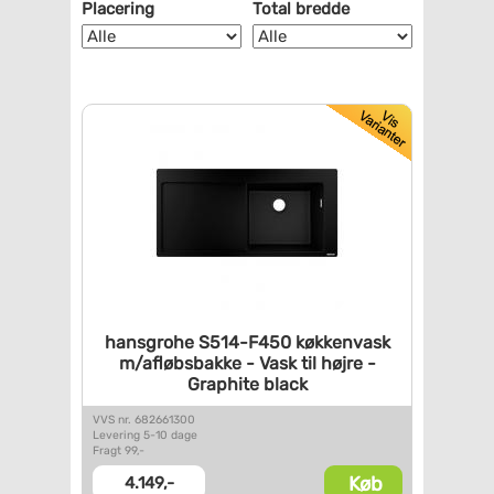
Placering
Total bredde
hansgrohe S514-F450 køkkenvask
m/afløbsbakke - Vask til højre
-
Graphite black
VVS nr. 682661300
Levering 5-10 dage
Fragt 99,-
Køb
4.149,-