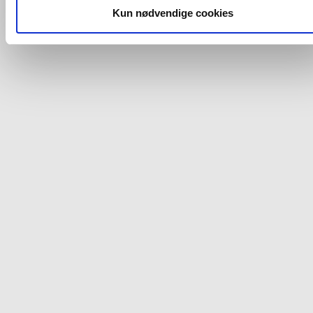
dit samtykke, hvis du måtte ønske det.
Kun nødvendige cookies
Du kan se mere om, hvordan vi behandler dine
personoplysninger, ved at klikke
her
.