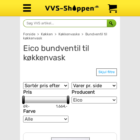
Forside
>
Køkken
>
Køkkenvaske
>
Bundventil til
køkkenvask
Eico bundventil til
køkkenvask
Skjul filtre
Pris
Producent
69,-
1.664,-
Farve