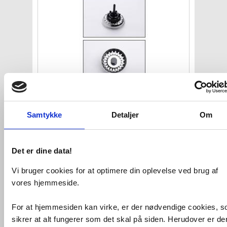
Eico strainer 1677
Samtykke
VVS nr. 1677
Detaljer
Om
Levering 1-2 dage
Fragt 65,-
Køb
125,-
Det er dine data!
Vi bruger cookies for at optimere din oplevelse ved brug af
Kan du ikke finde VVS artiklen - søg i
vores hjemmeside.
feltet herunder.
For at hjemmesiden kan virke, er der nødvendige cookies, 
sikrer at alt fungerer som det skal på siden. Herudover er de
Vi kan skaffe næsten alt,
forespørg på