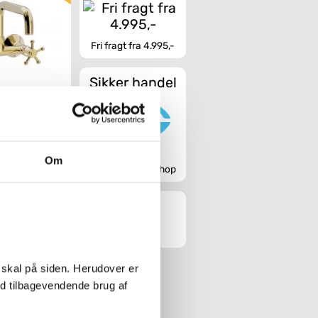
Fri fragt fra 4.995,-
Sikker handel
stiansborg
ur til væg m.
Ægte messing
Om
55
Godkendt webshop
Køb
1
2
... af 2
 skal på siden. Herudover er
ed tilbagevendende brug af