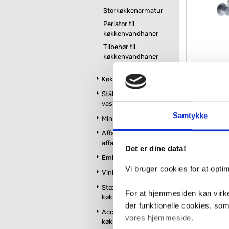
Storkøkkenarmatur
Perlator til
køkkenvandhaner
Tilbehør til
køkkenvandhaner
Køkkenvaske
Vola 131M
Stålbordplader med
vask
Samtykke
Minikøkken
VVS nr. 717769
Levering 5-10 
Affaldssortering og
Fragt 0,-
affaldskværne
Det er dine data!
9.1
Emhætter
Vi bruger cookies for at opt
Vinkøleskabe
Stænkplader til
For at hjemmesiden kan virke
køkken
der funktionelle cookies, so
Accessories til
Kan du ikke f
vores hjemmeside.
køkken og udekøkken