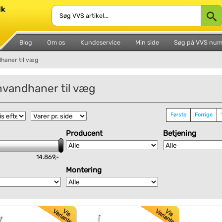
Blog
Om os
Kundeservice
Min side
Søg på VVS nu
haner til væg
vandhaner til væg
Første
Forrige
Producent
Betjening
14.869,-
Montering