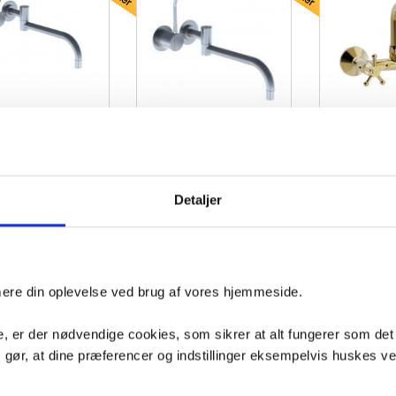
Toni Chri
 køkkenarmatur - Krom
Vola 131L Køkkenarmatur - Krom
køkkenarmat
svingtud - 
Detaljer
800
VVS nr. 717769900
VVS nr. 20.431-L200.5
dage
Levering 5-10 dage
Levering 5-10 dage
Fragt 0,-
Fragt 0,-
Køb
Køb
81,-
9.348,-
11.850,-
imere din oplevelse ved brug af vores hjemmeside.
Første
Forrige
, er der nødvendige cookies, som sikrer at alt fungerer som det
m gør, at dine præferencer og indstillinger eksempelvis huskes v
inde VVS artiklen - søg i feltet herunder.