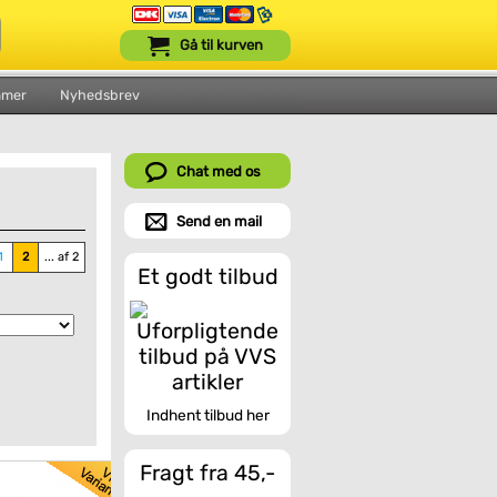
Gå til kurven
mmer
Nyhedsbrev
Chat med os
Send en mail
1
2
... af 2
Et godt tilbud
Indhent tilbud her
Fragt fra 45,-