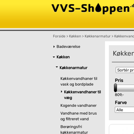
Forside
>
Køkken
>
Køkkenarmatur
>
Køkkenvand
Badeværelse
Køkken
Køkken
Køkkenarmatur
Køkkenvandhaner til
Pris
vask og bordplade
Køkkenvandhaner til
809,-
væg
Farve
Kogende vandhaner
Vandhane med brus
og filtreret vand
Berøringsfri
køkkenarmatur