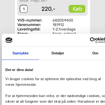
Antal
Fragt: 65,-
Køb
220,-
VVS-nummer:
682059400
Varenummer:
181912
Leveringstid:
1-2 hverdage
Farve:
Krom, poleret
Fri fragt fra 4.995,-
Samtykke
Detaljer
Om
Intra Juvel sæbedispenser plast,
forkromet.
Forkromet plast og inklusiv
Det er dine data!
sæbebeholder. Mål: Ø22 mm - krave
Ø35 mm.
Vi bruger cookies for at optimere din oplevelse ved brug af
vores hjemmeside.
VVS-Shoppen.dk ApS
Søren Nymarks Vej 15
8270 Højbjerg
Tlf.: 87 37 40 30
CVR nr.: 28 33 18 94
For at hjemmesiden kan virke, er der nødvendige cookies, 
mail@vvs-shoppen.dk
Handelsbetingelser
Returvarer
Privatlivs- og cookiepolitik
sikrer at alt fungerer som det skal på siden. Herudover er de