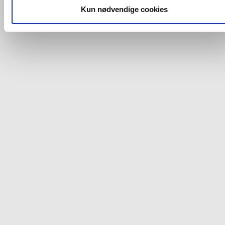
dit samtykke, hvis du måtte ønske det.
Kun nødvendige cookies
Du kan se mere om, hvordan vi behandler dine
personoplysninger, ved at klikke
her
.