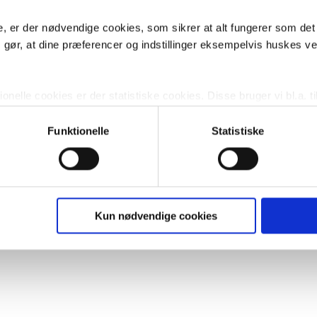
, er der nødvendige cookies, som sikrer at alt fungerer som det
m gør, at dine præferencer og indstillinger eksempelvis huskes v
nelle cookies er der statistiske cookies. Disse bruger vi bl.a. ti
lignende. Endelig er der marketingcookies, som vi bruger til at 
d, som giver mening for den enkelte af vores kunder.
Funktionelle
Statistiske
gne cookies og tredjeparts cookies. Ved at klikke 'Vis detaljer
res hjemmeside benytter.
ies, så giver du samtykke til de ovenfor nævnte formål med de
Kun nødvendige cookies
t vælge bestemte cookie-typer til og fra nedenfor. Til enhver tid e
u måtte ønske det.
vi behandler dine personoplysninger, ved at klikke
her
.