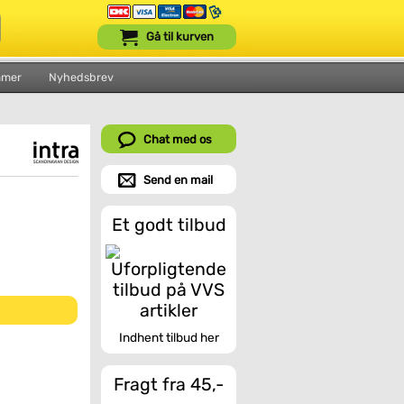
Gå til kurven
mmer
Nyhedsbrev
Chat med os
Send en mail
Et godt tilbud
Indhent tilbud her
Fragt fra 45,-