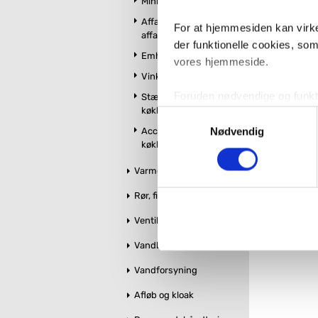
Minikøkken
Affaldssortering og
For at hjemmesiden kan virke
affaldskværne
der funktionelle cookies, so
Emhætter
vores hjemmeside.
Vinkøleskabe
Foruden nødvendige og funktio
Stænkplader til
køkken
konverteringsfrekevenser og 
Samtykkevalg
med henblik på annonceindhol
Nødvendig
Accessories til
køkken og udekøkken
VVS-Shoppen.dk bruger både e
Varme og styring
tredjeparts cookies, som vo
Rør, fittings og tilbehør
Hvis du accepterer alle cook
Ventiler og stophaner
imidlertid også mulighed for a
Vandbehandling
ændre i dit samtykke, hvis d
Vandforsyning
Du kan se mere om, hvordan 
Afløb og kloak