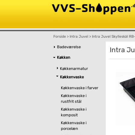
Forside
>
Intra Juvel
>
Intra Juvel Skylleskål R
Badeværelse
Intra J
Køkken
Køkkenarmatur
Køkkenvaske
Køkkenvaske i farver
Køkkenvaske i
rustfrit stål
Køkkenvaske i
komposit
Køkkenvaske i
porcelæn