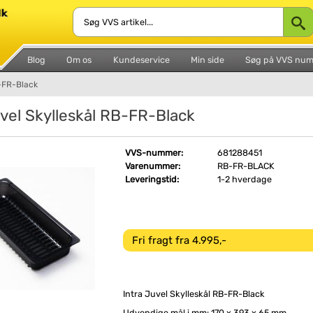
Blog
Om os
Kundeservice
Min side
Søg på VVS nu
B-FR-Black
uvel Skylleskål RB-FR-Black
VVS-nummer:
681288451
Varenummer:
RB-FR-BLACK
Leveringstid:
1-2 hverdage
Fri fragt fra 4.995,-
Intra Juvel Skylleskål RB-FR-Black
Udvendige mål i mm: 170 x 393 x 65 mm.