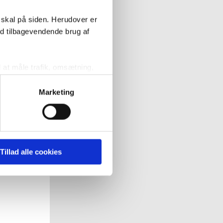
 skal på siden. Herudover er
ed tilbagevendende brug af
l at måle trafik, omsætning,
målrette vores markedsføring
Marketing
' nedenfor kan du se hvilke
 pågældende cookies. Du har
Tillad alle cookies
r det ligeledes muligt, at