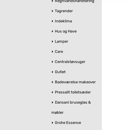
Regnvandshåndtering
Tagrender
Indeklima
Hus og Have
Lamper
Care
Centralstøvsuger
Outlet
Badeværelse makeover
Pressalit toiletsæder
Dansani bruseglas &
møbler
Grohe Essence