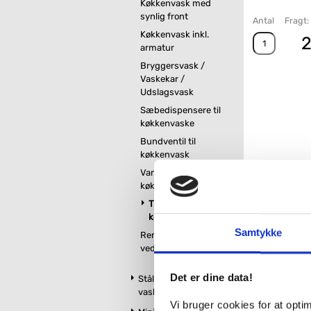
Køkkenvask med
synlig front
Antal
Fragt:
Køkkenvask inkl.
2
armatur
Bryggersvask /
Vaskekar /
Udslagsvask
Sæbedispensere til
køkkenvaske
Bundventil til
køkkenvask
Vandlås til
køkkenvask
Tilbehør til
køkkenvaske
Samtykke
Rengøring og
vedligeholdelse
Det er dine data!
Stålbordplader med
vask
Vi bruger cookies for at opt