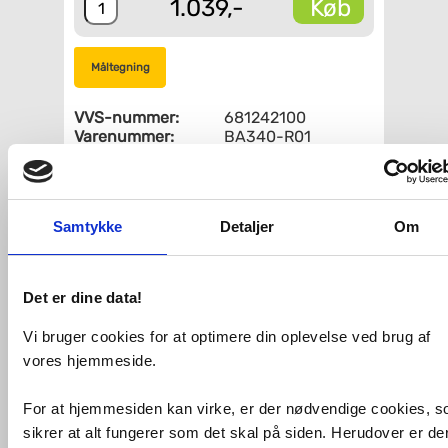
Køb
1.039,-
Måltegning
VVS-nummer:
681242100
Varenummer:
BA340-R01
Leveringstid:
1-2 hverdage
Montering:
Nedfældning
Form:
Firkantet
Placering:
Center
Samtykke
Detaljer
Om
Hul til
Nej
sæbedispenser:
Fri fragt fra 4.995,-
Det er dine data!
Vi bruger cookies for at optimere din oplevelse ved brug af
Intra Juvel køkkenvask model
vores hjemmeside.
IntraBarents A 340 med prop og kæde.
Til nedfældning.
For at hjemmesiden kan virke, er der nødvendige cookies, 
Specifikationer:
sikrer at alt fungerer som det skal på siden. Herudover er de