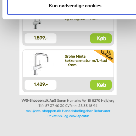
dit samtykke, hvis du måtte ønske det.
Kun nødvendige cookies
Grohe Minta
køkkenarmatur m/udtræk
og svingtud - Krom
Du kan se mere om, hvordan vi behandler dine
personoplysninger, ved at klikke
her
.
Køb
1.599,-
Grohe Minta
køkkenarmatur m/U-tud
- Krom
Køb
1.429,-
VVS-Shoppen.dk ApS
Søren Nymarks Vej 15
8270 Højbjerg
Tlf.: 87 37 40 30
CVR nr.: 28 33 18 94
mail@vvs-shoppen.dk
Handelsbetingelser
Returvarer
Privatlivs- og cookiepolitik