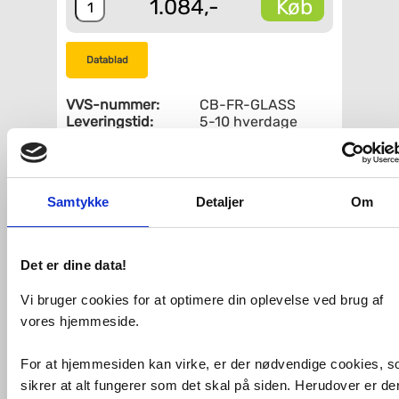
Køb
1.084,-
Datablad
VVS-nummer:
CB-FR-GLASS
Leveringstid:
5-10 hverdage
Varetype:
Skærebræt til
Blanco, Intra og
Eico vaske
Samtykke
Detaljer
Om
Fri fragt fra 4.995,-
Passer til Intra Frame vaske.
Det er dine data!
Vi bruger cookies for at optimere din oplevelse ved brug af
Relaterede produkter
vores hjemmeside.
IntraFrame FR155 -
Køkkenvask til
For at hjemmesiden kan virke, er der nødvendige cookies, 
underlimning
sikrer at alt fungerer som det skal på siden. Herudover er de