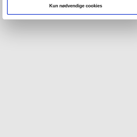
dit samtykke, hvis du måtte ønske det.
Kun nødvendige cookies
Du kan se mere om, hvordan vi behandler dine
personoplysninger, ved at klikke
her
.