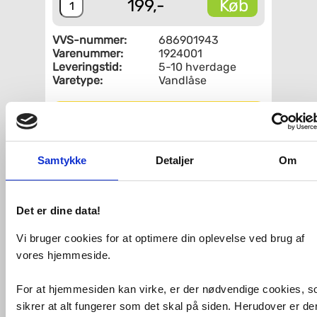
Køb
199,-
VVS-nummer:
686901943
Varenummer:
1924001
Leveringstid:
5-10 hverdage
Varetype:
Vandlåse
Fri fragt fra 4.995,-
Grenrør kort.
Samtykke
Detaljer
Om
Bruges typisk til ST / STU 6063 og
Classic A eller C.
Det er dine data!
VVS-Shoppen.dk ApS
Søren Nymarks Vej 15
8270 Højbjerg
Tlf.: 87 37 40 30
CVR nr.: 28 33 18 94
Vi bruger cookies for at optimere din oplevelse ved brug af
mail@vvs-shoppen.dk
Handelsbetingelser
Returvarer
Privatlivs- og cookiepolitik
vores hjemmeside.
For at hjemmesiden kan virke, er der nødvendige cookies, 
sikrer at alt fungerer som det skal på siden. Herudover er de