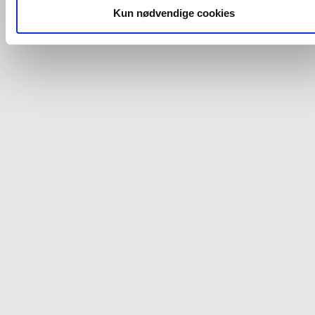
dit samtykke, hvis du måtte ønske det.
Kun nødvendige cookies
Du kan se mere om, hvordan vi behandler dine
personoplysninger, ved at klikke
her
.