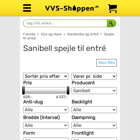
Forside
>
Hus og Have
>
Garderobe og entré
>
Spejle
til entré
Sanibell spejle til entré
Skjul filtre
Pris
Producent
628,-
6.537,-
Anti-dug
Backlight
Bredde (Interval)
Dæmpning
Form
Frontlight