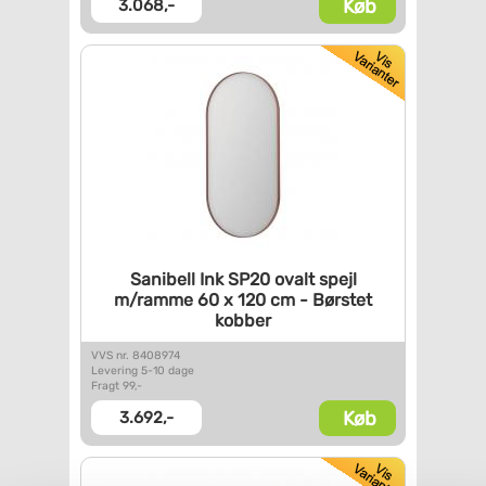
Køb
3.068,-
Sanibell Ink SP20 ovalt spejl
m/ramme 60 x 120 cm - Børstet
kobber
VVS nr. 8408974
Levering 5-10 dage
Fragt 99,-
Køb
3.692,-