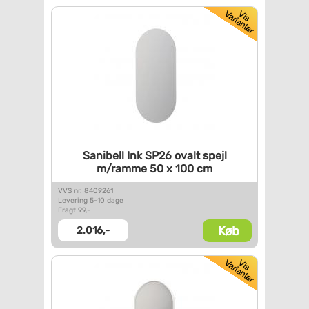
Sanibell Ink SP26 ovalt spejl
m/ramme 50 x 100 cm
VVS nr. 8409261
Levering 5-10 dage
Fragt 99,-
Køb
2.016,-