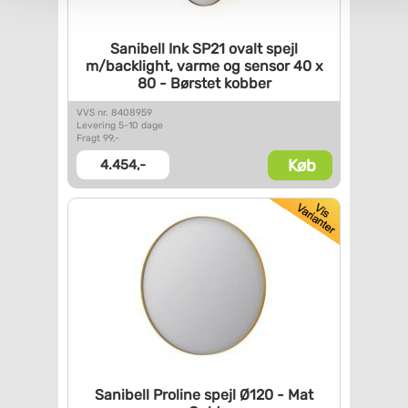
Sanibell Ink SP21 ovalt spejl
m/backlight, varme og sensor
40 x
80 - Børstet kobber
VVS nr. 8408959
Levering 5-10 dage
Fragt 99,-
Køb
4.454,-
Sanibell Proline spejl Ø120 -
Mat