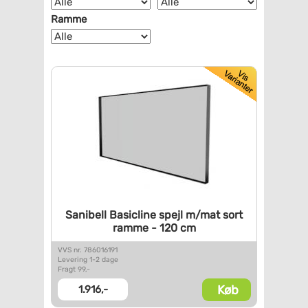
Ramme
Sanibell Basicline spejl m/mat
sort
ramme - 120 cm
VVS nr. 786016191
Levering 1-2 dage
Fragt 99,-
Køb
1.916,-