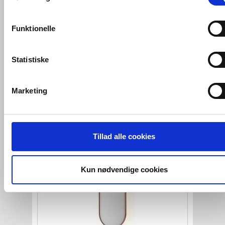
konverteringsfrekevenser og lignende. Endelig er der
marketingcookies, som vi bruger til at målrette vores
Funktionelle
markedsføring med henblik på annonceindhold, som giver
mening for den enkelte af vores kunder.
Statistiske
Sanibell Ink SP29 superellipse
spejl
m/ramme 120 x 80 cm -
Børstet
VVS-Shoppen.dk bruger både egne cookies og tredjeparts
gunmetal
cookies. Ved at klikke 'Vis detaljer' nedenfor kan du se hvilk
Marketing
tredjeparts cookies, som vores hjemmeside benytter.
VVS nr. 8409665
Levering 5-10 dage
Fragt 99,-
Hvis du accepterer alle cookies, så giver du samtykke til de
Køb
4.354,-
ovenfor nævnte formål med de pågældende cookies. Du har
Tillad alle cookies
imidlertid også mulighed for at vælge bestemte cookie-typer t
og fra nedenfor. Til enhver tid er det ligeledes muligt, at ændr
dit samtykke, hvis du måtte ønske det.
Kun nødvendige cookies
Du kan se mere om, hvordan vi behandler dine
personoplysninger, ved at klikke
her
.