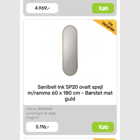
Køb
4.969,-
Sanibell Ink SP20 ovalt spejl
m/ramme 60 x 180 cm - Børstet
mat
guld
VVS nr. 8408982
Levering 5-10 dage
Fragt 0,-
Køb
5.116,-