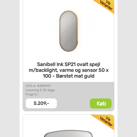
Sanibell Ink SP21 ovalt spejl
m/backlight, varme og sensor
50 x
100 - Børstet mat guld
VVS nr. 8408967
Levering 5-10 dage
Fragt 0,-
Køb
5.209,-