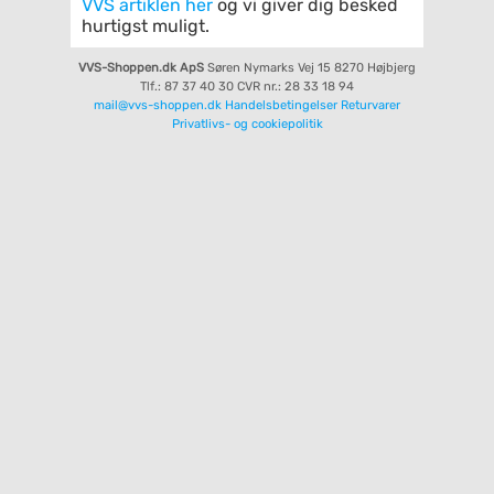
VVS artiklen her
og vi giver dig besked
hurtigst muligt.
VVS-Shoppen.dk ApS
Søren Nymarks Vej 15
8270 Højbjerg
Tlf.: 87 37 40 30
CVR nr.: 28 33 18 94
mail@vvs-shoppen.dk
Handelsbetingelser
Returvarer
Privatlivs- og cookiepolitik