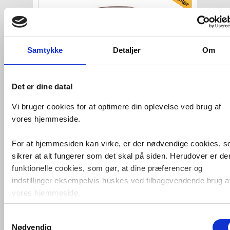
Samtykke
Detaljer
Om
Det er dine data!
Sanibell Ink SP29 superellipse
spejl
Vi bruger cookies for at optimere din oplevelse ved brug af
m/ramme 100 x 100 cm -
Børstet
kobber
vores hjemmeside.
VVS nr. 8409634
Levering 5-10 dage
For at hjemmesiden kan virke, er der nødvendige cookies, 
Fragt 99,-
sikrer at alt fungerer som det skal på siden. Herudover er de
Køb
3.780,-
funktionelle cookies, som gør, at dine præferencer og
indstillinger eksempelvis huskes ved tilbagevendende brug a
vores hjemmeside.
Samtykkevalg
Foruden nødvendige og funktionelle cookies er der statistisk
Nødvendig
cookies. Disse bruger vi bl.a. til at måle trafik, omsætning,