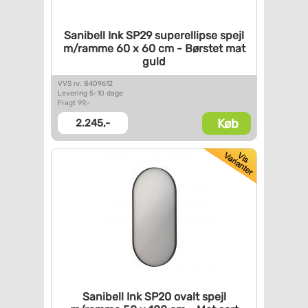
Sanibell Ink SP29 superellipse
spejl
m/ramme 60 x 60 cm -
Børstet mat
guld
VVS nr. 8409612
Levering 5-10 dage
Fragt 99,-
Køb
2.245,-
Sanibell Ink SP20 ovalt spejl