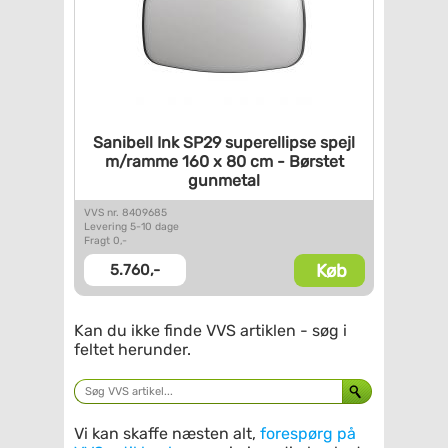
Sanibell Ink SP29 superellipse
spejl
m/ramme 160 x 80 cm -
Børstet
gunmetal
VVS nr. 8409685
Levering 5-10 dage
Fragt 0,-
Køb
5.760,-
Kan du ikke finde VVS artiklen - søg i
feltet herunder.
Vi kan skaffe næsten alt,
forespørg på