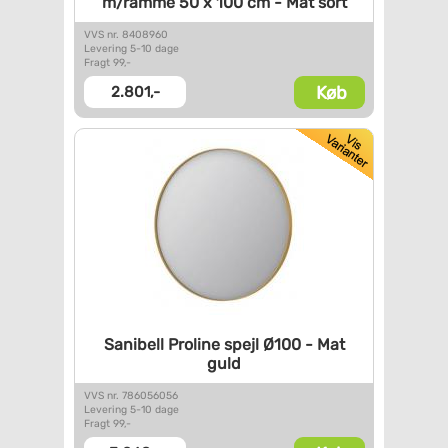
m/ramme 50 x 100 cm - Mat sort
VVS nr. 8408960
Levering 5-10 dage
Fragt 99,-
Køb
2.801,-
Sanibell Proline spejl Ø100 -
Mat
guld
VVS nr. 786056056
Levering 5-10 dage
Fragt 99,-