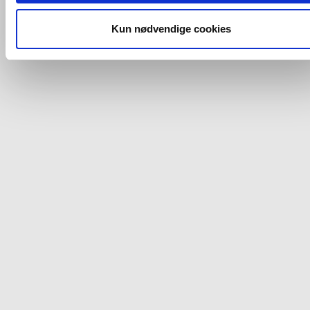
og fra nedenfor. Til enhver tid er det ligeledes muligt, at ændr
dit samtykke, hvis du måtte ønske det.
Kun nødvendige cookies
Du kan se mere om, hvordan vi behandler dine
personoplysninger, ved at klikke
her
.