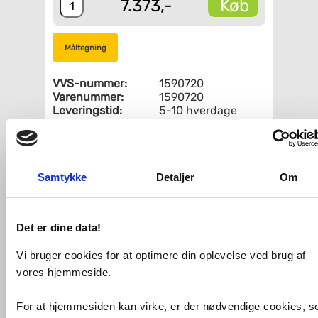
Køb
7.373,-
Måltegning
VVS-nummer:
1590720
Varenummer:
1590720
Leveringstid:
5-10 hverdage
Serienavn fra
Hafa Edge
producent:
Antal låger:
(
Muligheder
)
Med lys:
Ja
Samtykke
Med stikkontakt:
Detaljer
Ja
Om
Spejl på inderside:
(
Muligheder
)
Fri fragt fra 4.995,-
Det er dine data!
Vi bruger cookies for at optimere din oplevelse ved brug af
Spejlskab med dobbeltsidede spejldøre
vores hjemmeside.
med dæmpet lukkefunktion.
Integreret LED-belysning, som lyser
For at hjemmesiden kan virke, er der nødvendige cookies, 
ned over spejlet, samt underbelysning,