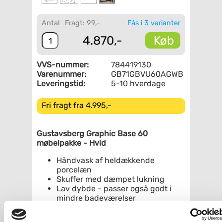
Antal
Fragt: 99,-
Fås i 3 varianter
Køb
4.870,-
VVS-nummer:
784419130
Varenummer:
GB71GBVU60AGWB
Leveringstid:
5-10 hverdage
Fri fragt fra 4.995,-
Gustavsberg Graphic Base 60
møbelpakke - Hvid
Håndvask af heldækkende
porcelæn
Skuffer med dæmpet lukning
Lav dybde - passer også godt i
mindre badeværelser
Plads til installation af stikkontakt i
skuffe