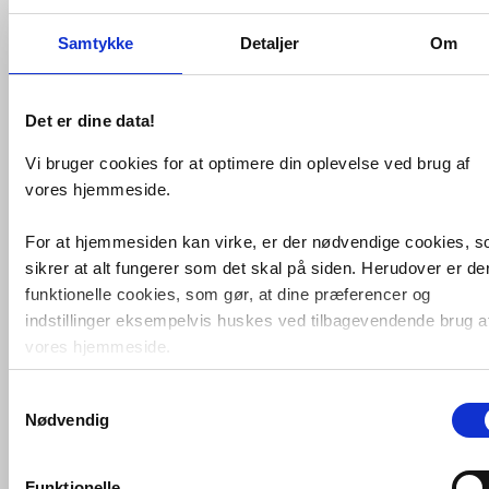
Monteringssystem til hurtig og
enkel installation
Samtykke
Detaljer
Om
Skuffer med dæmpet lukning
Skuffer med 3/4-udvidelse
Samme materiale og farve på
hoveddel og fronter
Det er dine data!
Plads til vandrørinstallationer bag
skufferne
Vi bruger cookies for at optimere din oplevelse ved brug af
Flere håndtag og knapper i
vores hjemmeside.
forskellige stilarter som tilbehør
Pladsbesparende vandafløb med
pop-op funktion
For at hjemmesiden kan virke, er der nødvendige cookies, 
Fugtbestandig spånplade,
sikrer at alt fungerer som det skal på siden. Herudover er de
klassificeret til badeværelser
funktionelle cookies, som gør, at dine præferencer og
indstillinger eksempelvis huskes ved tilbagevendende brug a
Relaterede produkter
vores hjemmeside.
Grohe Essence New
Samtykkevalg
Foruden nødvendige og funktionelle cookies er der statistisk
håndvaskarmatur
Nødvendig
u/bundventil - Krom
cookies. Disse bruger vi bl.a. til at måle trafik, omsætning,
konverteringsfrekevenser og lignende. Endelig er der
marketingcookies, som vi bruger til at målrette vores
Funktionelle