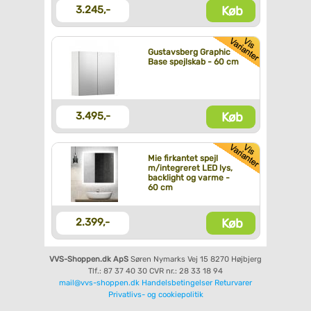
Køb
3.245,-
Gustavsberg Graphic
Base spejlskab - 60 cm
Køb
3.495,-
Mie firkantet spejl
m/integreret LED lys,
backlight og varme -
60 cm
Køb
2.399,-
VVS-Shoppen.dk ApS
Søren Nymarks Vej 15
8270 Højbjerg
Tlf.: 87 37 40 30
CVR nr.: 28 33 18 94
mail@vvs-shoppen.dk
Handelsbetingelser
Returvarer
Privatlivs- og cookiepolitik