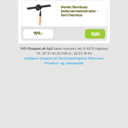
Wenko Bambusa
badeværelsesskraber -
Sort/bambus
Køb
199,-
VVS-Shoppen.dk ApS
Søren Nymarks Vej 15
8270 Højbjerg
Tlf.: 87 37 40 30
CVR nr.: 28 33 18 94
mail@vvs-shoppen.dk
Handelsbetingelser
Returvarer
Privatlivs- og cookiepolitik