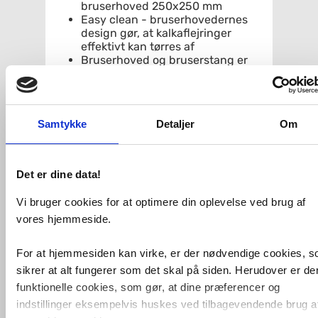
bruserhoved 250x250 mm
Easy clean - bruserhovedernes
design gør, at kalkaflejringer
effektivt kan tørres af
Bruserhoved og bruserstang er
drejelige og justeres helt
individuelt
400 mm lang bruserstang giver et
generøst bruseområde
Samtykke
Detaljer
Om
Teleskopisk justerbar højde 770-
1165 mm
Fleksibelt vægbeslag 50-130 mm
for enkel installation
Det er dine data!
3-funktioners håndbruser med
knap
Vi bruger cookies for at optimere din oplevelse ved brug af
Håndbruser på glider
vores hjemmeside.
1,75 m forkromet slange
Omstillerfunktion i flow-grebet
Indbygget automatisk
For at hjemmesiden kan virke, er der nødvendige cookies, 
varmtvandsspærre for
sikrer at alt fungerer som det skal på siden. Herudover er de
skoldningssikring
funktionelle cookies, som gør, at dine præferencer og
Spærreknap ved
komforttemperatur 38 °C
indstillinger eksempelvis huskes ved tilbagevendende brug a
Safe Touch-funktion minimerer