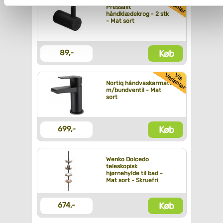
Du kan se mere om, hvordan vi behandler dine
Pressalit
håndklædekrog - 2 stk
personoplysninger, ved at klikke
her
.
- Mat sort
Køb
89,-
Nortiq håndvaskarmatur
m/bundventil - Mat
sort
Køb
699,-
Wenko Dolcedo
teleskopisk
hjørnehylde til bad -
Mat sort - Skruefri
Køb
674,-