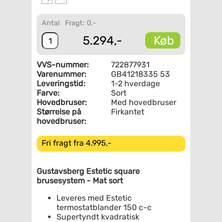
Antal
Fragt: 0,-
Køb
5.294,-
VVS-nummer:
722877931
Varenummer:
GB41218335 53
Leveringstid:
1-2 hverdage
Farve:
Sort
Hovedbruser:
Med hovedbruser
Størrelse på
Firkantet
hovedbruser:
Fri fragt fra 4.995,-
Gustavsberg Estetic square
brusesystem - Mat sort
Leveres med Estetic
termostatblander 150 c-c
Supertyndt kvadratisk