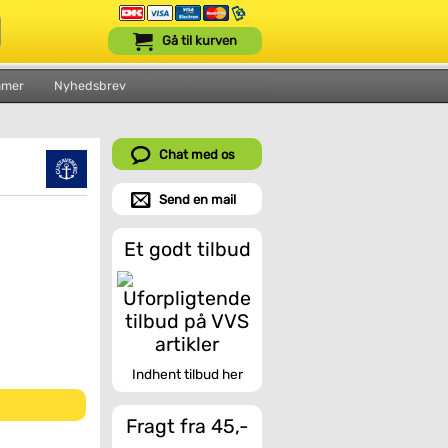
Gå til kurven
mmer
Nyhedsbrev
Chat med os
Send en mail
Et godt tilbud
Indhent tilbud her
Fragt fra 45,-