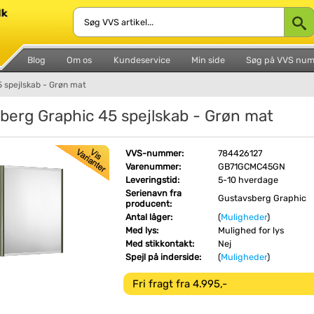
Blog
Om os
Kundeservice
Min side
Søg på VVS nu
 spejlskab - Grøn mat
berg Graphic 45 spejlskab - Grøn mat
VVS-nummer:
784426127
Varenummer:
GB71GCMC45GN
Leveringstid:
5-10 hverdage
Serienavn fra
Gustavsberg Graphic
producent:
Antal låger:
(
Muligheder
)
Med lys:
Mulighed for lys
Med stikkontakt:
Nej
Spejl på inderside:
(
Muligheder
)
Fri fragt fra 4.995,-