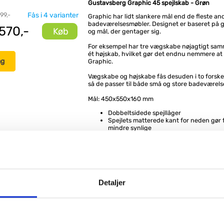
Gustavsberg Graphic 45 spejlskab - Grøn
99,-
Fås i 4 varianter
Graphic har lidt slankere mål end de fleste an
badeværelsesmøbler. Designet er baseret på g
570,-
Køb
og mål, der gentager sig.
For eksempel har tre vægskabe nøjagtigt sa
ét højskab, hvilket gør det endnu nemmere at
ng
Graphic.
Vægskabe og højskabe fås desuden i to forskel
så de passer til både små og store badeværels
Mål: 450x550x160 mm
Dobbeltsidede spejllåger
Spejlets matterede kant for neden gør 
mindre synlige
2 stk. flytbare glashylder
Inkl. magnet til småting og forstørrelses
monteres på valgfrit sted
Kan suppleres med badeværelseslamp
Plads til montering af stikkontakt
Låger med Soft Close
Ophængningssystemet kan hurtigt og 
Detaljer
monteres på væggen
Materialer: Malet og fugtfast MDF bere
NB: Eludtag og belysning skal tilkøbes.