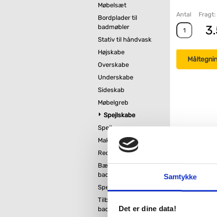
Møbelsæt
Antal
Fragt: 
Bordplader til
3.
badmøbler
Stativ til håndvask
Højskabe
Måltegni
Overskabe
Underskabe
Sideskab
Møbelgreb
Spejlskabe
Spejle
Makeupspejle
Reoler og tøjstativ
Bænk til
badeværelse
Samtykke
Spejlvarme
Tilbehør til
Det er dine data!
badeværelsesmøbler