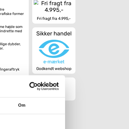
dre
rafiske former
Fri fragt fra 4.995,-
mme højde som
 indrette med
Sikker handel
lige dybder,
er.
Godkendt webshop
fingeraftryk
spejl,
e
enkelt
Om
gnet til vådrum