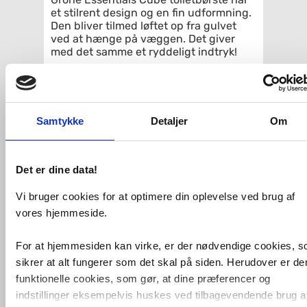
et stilrent design og en fin udformning.
Den bliver tilmed løftet op fra gulvet
ved at hænge på væggen. Det giver
med det samme et ryddeligt indtryk!
Grohes toiletbørste holder til at blive
brugt år efter år - det eneste der skal
udskiftes er børstehovedet.
Det er muligt at købe løse
Samtykke
Detaljer
Om
toiletbørstehoveder i hvid og sort. Se
relaterede varer.
Specifikationer:
Det er dine data!
Materiale: glas / metal
Vi bruger cookies for at optimere din oplevelse ved brug af
Vægmontage
vores hjemmeside.
Skjulte fastgøringsskruer
Grohe Long-Life Shine-
krombelægning
For at hjemmesiden kan virke, er der nødvendige cookies, 
sikrer at alt fungerer som det skal på siden. Herudover er de
Relaterede produkter
funktionelle cookies, som gør, at dine præferencer og
indstillinger eksempelvis huskes ved tilbagevendende brug a