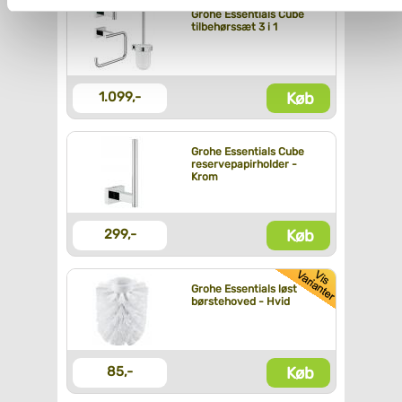
Du kan se mere om, hvordan vi behandler dine
Grohe Essentials Cube
tilbehørssæt 3 i 1
personoplysninger, ved at klikke
her
.
Køb
1.099,-
Grohe Essentials Cube
reservepapirholder -
Krom
Køb
299,-
Grohe Essentials løst
børstehoved - Hvid
Køb
85,-