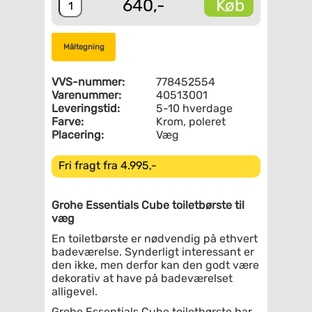
Køb
640,-
Måltegning
VVS-nummer:
778452554
Varenummer:
40513001
Leveringstid:
5-10 hverdage
Farve:
Krom, poleret
Placering:
Væg
Fri fragt fra 4.995,-
Grohe Essentials Cube toiletbørste til
væg
En toiletbørste er nødvendig på ethvert
badeværelse. Synderligt interessant er
den ikke, men derfor kan den godt være
dekorativ at have på badeværelset
alligevel.
Grohe Essentials Cube toiletbørste har