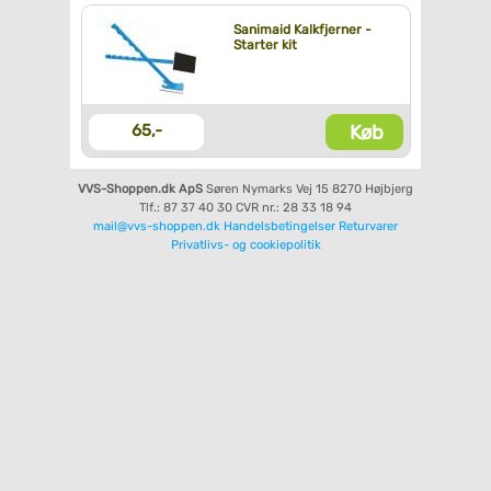
Sanimaid Kalkfjerner -
Starter kit
Køb
65,-
VVS-Shoppen.dk ApS
Søren Nymarks Vej 15
8270 Højbjerg
Tlf.: 87 37 40 30
CVR nr.: 28 33 18 94
mail@vvs-shoppen.dk
Handelsbetingelser
Returvarer
Privatlivs- og cookiepolitik