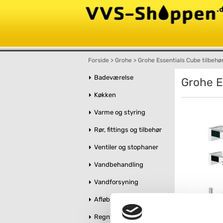
Forside
>
Grohe
>
Grohe Essentials Cube tilbehør
Badeværelse
Grohe E
Køkken
Varme og styring
Rør, fittings og tilbehør
Ventiler og stophaner
Vandbehandling
Vandforsyning
Afløb og kloak
Regnvandshåndtering