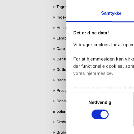
Tagrender
Antal
Fragt:
Samtykke
1.
Indeklima
Hus og Have
Det er dine data!
Måltegni
Lamper
Vi bruger cookies for at opt
Care
For at hjemmesiden kan virke
Centralstøvsuger
der funktionelle cookies, so
Outlet
vores hjemmeside.
Badeværelse makeover
Foruden nødvendige og funktio
Pressalit toiletsæder
konverteringsfrekevenser og 
Relatered
Samtykkevalg
Dansani bruseglas &
med henblik på annonceindhol
Nødvendig
møbler
VVS-Shoppen.dk bruger både e
Grohe Essence
tredjeparts cookies, som vo
Grohe QuickFix