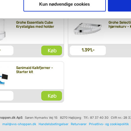
ies, så giver du samtykke til de ovenfor nævnte formål med de
Kun nødvendige cookies
Køb
-
299,-
t vælge bestemte cookie-typer til og fra nedenfor. Til enhver tid e
u måtte ønske det.
Grohe Essentials Cube
Grohe Select
Krystalglas med holder
hjørnekurv -
vi behandler dine personoplysninger, ved at klikke
her
.
Køb
-
1.391,-
Sanimaid Kalkfjerner -
Starter kit
Køb
hoppen.dk ApS
Søren Nymarks Vej 15
8270 Højbjerg
Tlf.: 87 37 40 30
CVR nr.: 28 3
mail@vvs-shoppen.dk
Handelsbetingelser
Returvarer
Privatlivs- og cookiepolitik