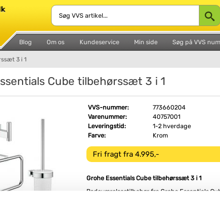
Blog
Om os
Kundeservice
Min side
Søg på VVS nu
ssæt 3 i 1
ssentials Cube tilbehørssæt 3 i 1
VVS-nummer:
773660204
Varenummer:
40757001
Leveringstid:
1-2 hverdage
Farve:
Krom
Fri fragt fra 4.995,-
Grohe Essentials Cube tilbehørssæt 3 i 1
Badeværelsestilbehør fra Grohe Essentials Cub
moderne design i poleret krom.
Dette 3i1 sæt fra Grohe består af: