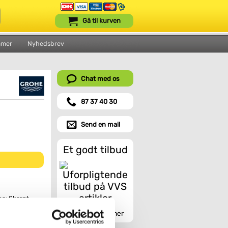
Gå til kurven
mmer
Nyhedsbrev
Chat med os
87 37 40 30
Send en mail
Et godt tilbud
e: Skarpt,
Indhent tilbud her