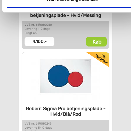
Geberit Sigma 50 Round
Du kan se mere om, hvordan vi behandler dine
betjeningsplade - Hvid/Messing
personoplysninger, ved at klikke
her
.
VVS nr. 617080060
Levering 1-2 dage
Fragt 65,-
Køb
4.100,-
Geberit Sigma Pro
betjeningsplade -
Hvid/Blå/Rød
VVS nr. 617080249
Levering 5-10 dage