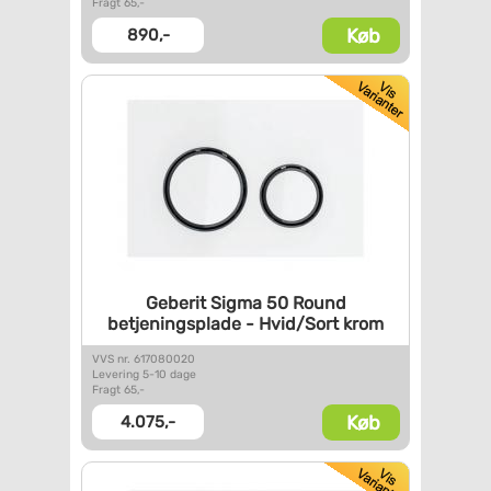
Fragt 65,-
Køb
890,-
Geberit Sigma 50 Round
betjeningsplade - Hvid/Sort
krom
VVS nr. 617080020
Levering 5-10 dage
Fragt 65,-
Køb
4.075,-