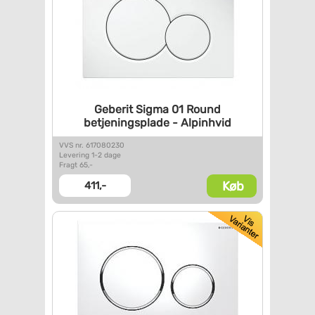
Geberit Sigma 01 Round
betjeningsplade - Alpinhvid
VVS nr. 617080230
Levering 1-2 dage
Fragt 65,-
Køb
411,-