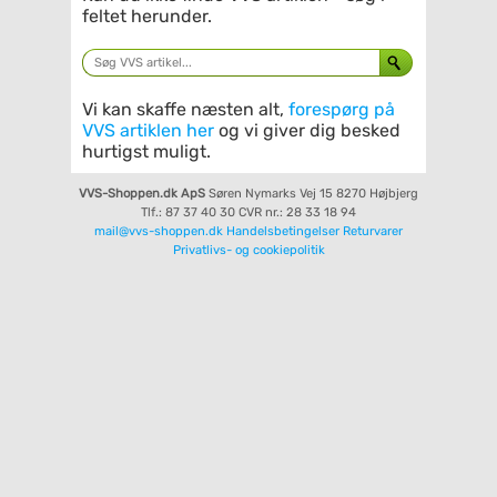
feltet herunder.
Vi kan skaffe næsten alt,
forespørg på
VVS artiklen her
og vi giver dig besked
hurtigst muligt.
VVS-Shoppen.dk ApS
Søren Nymarks Vej 15
8270 Højbjerg
Tlf.: 87 37 40 30
CVR nr.: 28 33 18 94
mail@vvs-shoppen.dk
Handelsbetingelser
Returvarer
Privatlivs- og cookiepolitik