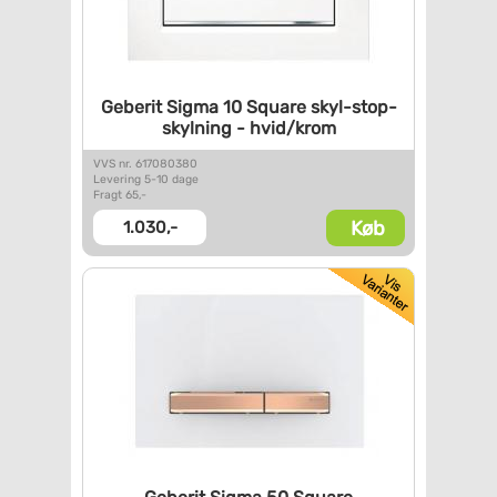
Geberit Sigma 10 Square
skyl-stop-
skylning - hvid/krom
VVS nr. 617080380
Levering 5-10 dage
Fragt 65,-
Køb
1.030,-