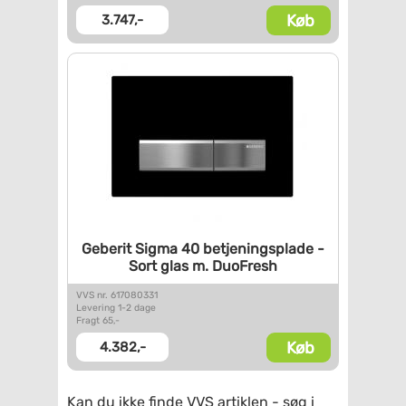
Køb
3.747,-
Geberit Sigma 40
betjeningsplade -
Sort glas m.
DuoFresh
VVS nr. 617080331
Levering 1-2 dage
Fragt 65,-
Køb
4.382,-
Kan du ikke finde VVS artiklen - søg i