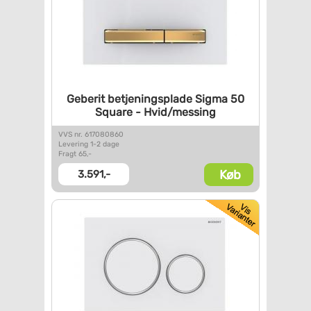
Geberit betjeningsplade Sigma
50
Square - Hvid/messing
VVS nr. 617080860
Levering 1-2 dage
Fragt 65,-
Køb
3.591,-