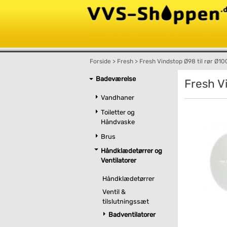
Forside
>
Fresh
>
Fresh Vindstop Ø98 til rør Ø1
Badeværelse
Fresh V
Vandhaner
Toiletter og
Håndvaske
Brus
Håndklædetørrer og
Ventilatorer
Håndklædetørrer
Ventil &
tilslutningssæt
Badventilatorer