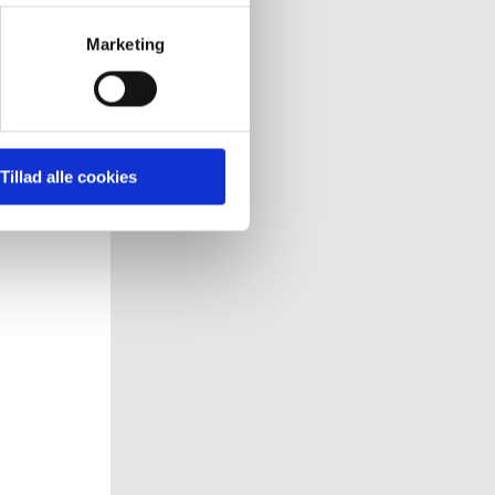
målrette vores markedsføring
Marketing
' nedenfor kan du se hvilke
 pågældende cookies. Du har
Tillad alle cookies
r det ligeledes muligt, at