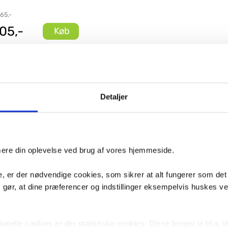
 65,-
05,-
Køb
Detaljer
imere din oplevelse ved brug af vores hjemmeside.
, er der nødvendige cookies, som sikrer at alt fungerer som det
m gør, at dine præferencer og indstillinger eksempelvis huskes v
nelle cookies er der statistiske cookies. Disse bruger vi bl.a. ti