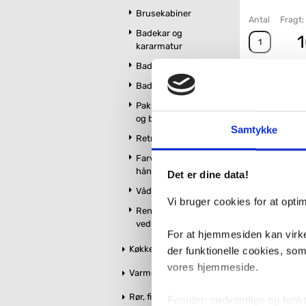
Brusekabiner
Antal
Fragt:
Badekar og
1
kararmatur
Badeværelsesmøbler
Badeværelsestilbehør
Pakker m. vandhane
og brus
Samtykke
Retro badeværelse
Farvet toilet &
håndvask
Det er dine data!
Vådrumslamper
Vi bruger cookies for at opt
Rengøring og
vedligeholdelse
For at hjemmesiden kan virke
Køkken
der funktionelle cookies, so
vores hjemmeside.
Varme og styring
Rør, fittings og tilbehør
Foruden nødvendige og funktio