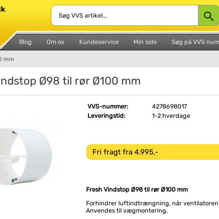
Blog
Om os
Kundeservice
Min side
Søg på VVS nu
00 mm
indstop Ø98 til rør Ø100 mm
VVS-nummer:
4278698017
Leveringstid:
1-2 hverdage
Fri fragt fra 4.995,-
Fresh Vindstop Ø98 til rør Ø100 mm
Forhindrer luftindtrængning, når ventilatoren 
Anvendes til vægmontering.