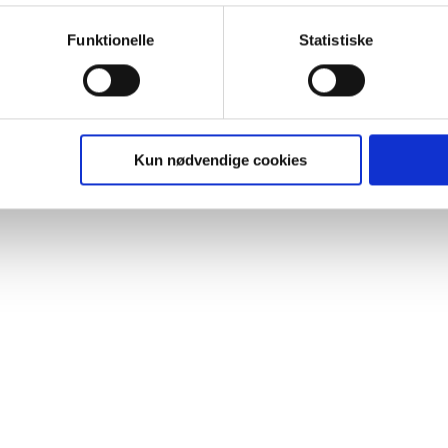
lignende. Endelig er der marketingcookies, som vi bruger til at 
d, som giver mening for den enkelte af vores kunder.
Funktionelle
Statistiske
gne cookies og tredjeparts cookies. Ved at klikke 'Vis detaljer
res hjemmeside benytter.
ies, så giver du samtykke til de ovenfor nævnte formål med de
Kun nødvendige cookies
t vælge bestemte cookie-typer til og fra nedenfor. Til enhver tid e
u måtte ønske det.
vi behandler dine personoplysninger, ved at klikke
her
.