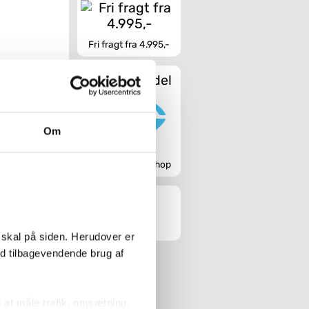
Fri fragt fra 4.995,-
Sikker handel
Om
Godkendt webshop
 skal på siden. Herudover er
ed tilbagevendende brug af
l at måle trafik, omsætning,