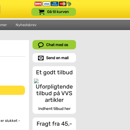
Gå til kurven
mmer
Nyhedsbrev
Chat med os
Send en mail
Et godt tilbud
Indhent tilbud her
er slukket -
Fragt fra 45,-