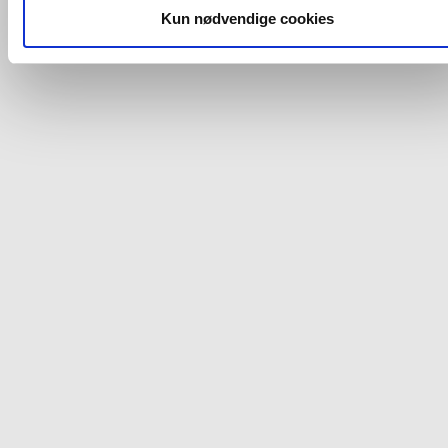
dit samtykke, hvis du måtte ønske det.
Kun nødvendige cookies
Du kan se mere om, hvordan vi behandler dine
personoplysninger, ved at klikke
her
.