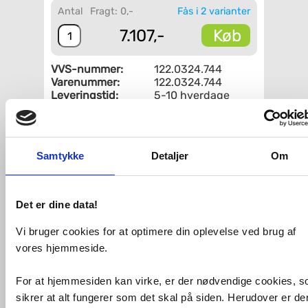
Antal
Fragt: 0,-
Fås i 2 varianter
Køb
7.107,-
VVS-nummer:
122.0324.744
Varenummer:
122.0324.744
Leveringstid:
5-10 hverdage
Montering:
Underlimning
Form:
Firkantet med
skylleskål
Placering:
Vask til højre
Samtykke
Detaljer
Om
Hul til
Nej
sæbedispenser:
Fri fragt fra 4.995,-
Det er dine data!
Vi bruger cookies for at optimere din oplevelse ved brug af
Beskrivelse af Franke Kubus KBX 160-
vores hjemmeside.
45-20 R køkkenvask på vej.
Har du spørgsmål til varen eller savner
For at hjemmesiden kan virke, er der nødvendige cookies, 
du billeder/informationer om varen, så
sikrer at alt fungerer som det skal på siden. Herudover er de
send os en mail på
mail@vvs-