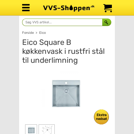
Forside
>
Eico
Eico Square B
køkkenvask i rustfri stål
til underlimning
Ekstra
nedsat