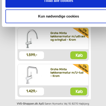
Tillad alle cookies
affaldssortering
imidlertid også mulighed for at vælge bestemte cookie-typer t
og fra nedenfor. Til enhver tid er det ligeledes muligt, at ændr
dit samtykke, hvis du måtte ønske det.
Kun nødvendige cookies
Køb
670,-
Du kan se mere om, hvordan vi behandler dine
personoplysninger, ved at klikke
her
.
Grohe Minta
køkkenarmatur m/udtræk
og svingtud - Krom
Køb
1.599,-
Grohe Minta
køkkenarmatur m/U-tud
- Krom
Køb
1.429,-
VVS-Shoppen.dk ApS
Søren Nymarks Vej 15
8270 Højbjerg