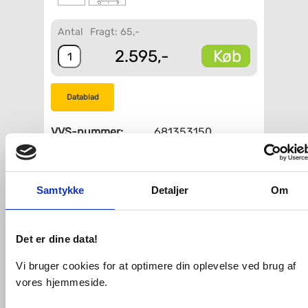
Antal
Fragt: 65,-
Køb
2.595,-
Datablad
VVS-nummer:
681353150
Varenummer:
1111
Leveringstid:
1-2 hverdage
Montering:
Underlimning
Form:
Firkantet
Samtykke
Detaljer
Om
Placering:
Center
Hul til
Nej
sæbedispenser:
Det er dine data!
Fri fragt fra 4.995,-
Vi bruger cookies for at optimere din oplevelse ved brug af
vores hjemmeside.
Eico Square B køkkenvask i rustfri stål