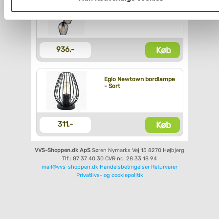
Eglo Newtown
klyngependel - Sort
Du kan se mere om, hvordan vi behandler dine
personoplysninger, ved at klikke
her
.
Køb
936,-
Eglo Newtown bordlampe
- Sort
Køb
311,-
VVS-Shoppen.dk ApS
Søren Nymarks Vej 15
8270 Højbjerg
Tlf.: 87 37 40 30
CVR nr.: 28 33 18 94
mail@vvs-shoppen.dk
Handelsbetingelser
Returvarer
Privatlivs- og cookiepolitik