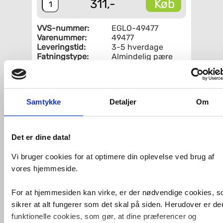
Køb
311,-
VVS-nummer:
EGLO-49477
Varenummer:
49477
Leveringstid:
3-5 hverdage
Fatningstype:
Almindelig pære
Diameter på
15-20 cm
pendel:
Fri fragt fra 4.995,-
Samtykke
Detaljer
Om
Det er dine data!
EGLO NEWTOWN PENDEL SORT ; MÅL:
H:1100 Ø:160 ; FATNING: E27 ; MAX WATT:
Vi bruger cookies for at optimere din oplevelse ved brug af
1 X 60W ; EKSKL. LYSKILDE
vores hjemmeside.
For at hjemmesiden kan virke, er der nødvendige cookies, 
Relaterede produkter
sikrer at alt fungerer som det skal på siden. Herudover er de
funktionelle cookies, som gør, at dine præferencer og
Eglo Newtown pendel