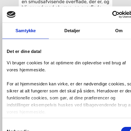
en smudsafvisende overflade, der er, og
bliver ved med at være, en overflade
der er ultra nem at rengøre.
Montage på eksisterende indbygget
cisterne:
Samtykke
Detaljer
Om
Man kan fint bruge dette væghængte
toilet på en eksisterende
indbygningscisterne. Man skal blot
Det er dine data!
sikre, at boltafstanden (se måltegning)
er den samme som på den skål der er
Vi bruger cookies for at optimere din oplevelse ved brug af
monteret i forvejen.
Alle væghængte toiletter har en
vores hjemmeside.
boltafstand på 18 eller 23 cm, men
nogle modeller kan monteres på begge
For at hjemmesiden kan virke, er der nødvendige cookies, 
mål. Derfor skal man have den gamle
skål ned, for at se hvilken afstand som
sikrer at alt fungerer som det skal på siden. Herudover er de
der er brugt. Så har man den rigtige
funktionelle cookies, som gør, at dine præferencer og
forudsætning for at finde det rigtige
indstillinger eksempelvis huskes ved tilbagevendende brug a
væghængte toilet.
vores hjemmeside.
Trykknapperne, eller trykpladen, skal
ikke skiftes, den følger
Samtykkevalg
Foruden nødvendige og funktionelle cookies er der statistisk
indbygningscisternen.