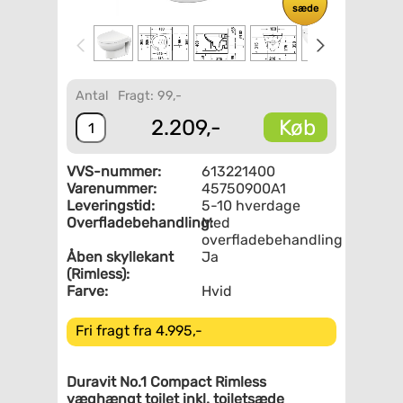
sæde
Antal
Fragt: 99,-
Køb
2.209,-
VVS-nummer:
613221400
Varenummer:
45750900A1
Leveringstid:
5-10 hverdage
Overfladebehandling:
Med
overfladebehandling
Åben skyllekant
Ja
(Rimless):
Farve:
Hvid
Fri fragt fra 4.995,-
Duravit No.1 Compact Rimless
væghængt toilet inkl. toiletsæde