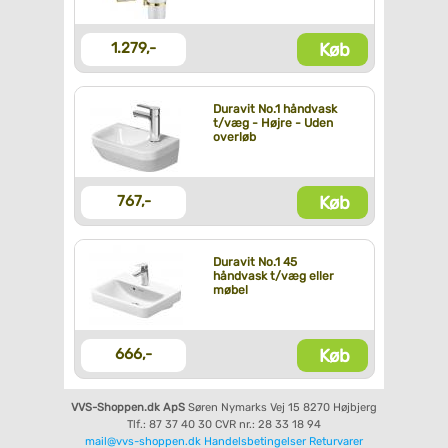
Køb
1.279,-
Duravit No.1 håndvask
t/væg - Højre - Uden
overløb
Køb
767,-
Duravit No.1 45
håndvask t/væg eller
møbel
Køb
666,-
VVS-Shoppen.dk ApS
Søren Nymarks Vej 15
8270 Højbjerg
Tlf.: 87 37 40 30
CVR nr.: 28 33 18 94
mail@vvs-shoppen.dk
Handelsbetingelser
Returvarer