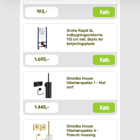
Køb
193,-
Grohe Rapid SL
indbygningscisterne
113 cm inkl. Skate Air
betjeningsplade
Køb
1.695,-
Smedbo House
tilbehørspakke 1 - Mat
sort
Køb
1.445,-
Smedbo House
tilbehørspakke 4 -
Poleret messing