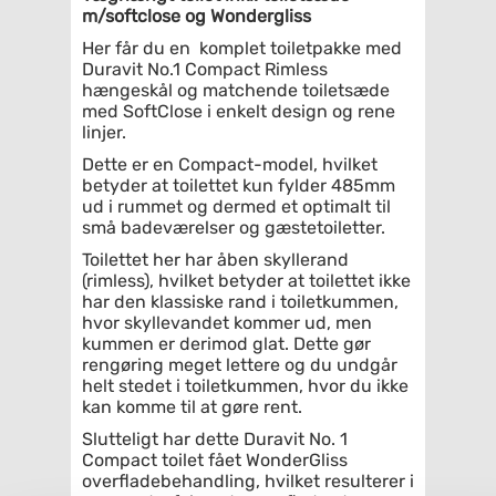
m/softclose og Wondergliss
Her får du en komplet toiletpakke med
Duravit No.1 Compact Rimless
hængeskål og matchende toiletsæde
med SoftClose i enkelt design og rene
linjer.
Dette er en Compact-model, hvilket
betyder at toilettet kun fylder 485mm
ud i rummet og dermed et optimalt til
små badeværelser og gæstetoiletter.
Toilettet her har åben skyllerand
(rimless), hvilket betyder at toilettet ikke
har den klassiske rand i toiletkummen,
hvor skyllevandet kommer ud, men
kummen er derimod glat. Dette gør
rengøring meget lettere og du undgår
helt stedet i toiletkummen, hvor du ikke
kan komme til at gøre rent.
Slutteligt har dette Duravit No. 1
Compact toilet fået WonderGliss
overfladebehandling, hvilket resulterer i