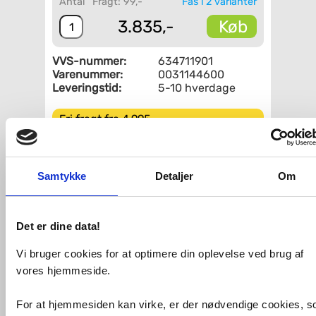
Antal
Fragt: 99,-
Fås i 2 varianter
Køb
3.835,-
VVS-nummer:
634711901
Varenummer:
0031144600
Leveringstid:
5-10 hverdage
Fri fragt fra 4.995,-
Duravit DuraSquare 60 stativ til håndvask - Væghængt -
Mat sort
Samtykke
Detaljer
Om
Løft din Duravit håndvask til nye højder med en metalkonsol til
montering på væggen. Med denne DuraSquare får du en
moderne og anderledes partner til din håndvask, som giver et
helt andet udtryk til badeværelset end et traditionelt møbel.
På den ene side er en håndklædeholder integreret.
Det er dine data!
Specifikationer:
Vi bruger cookies for at optimere din oplevelse ved brug af
Bredde: 665 mm
Dybde: 380 mm
vores hjemmeside.
Passer til DuraSquare compact håndvask på 600mm
- se relateret vare.
Farve: Mat sort
For at hjemmesiden kan virke, er der nødvendige cookies, 
OBS: Leveres uden håndvask.