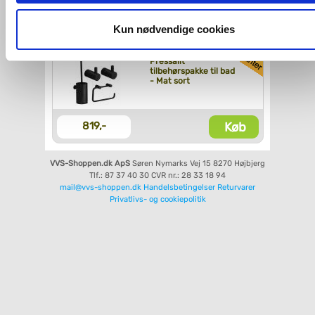
og fra nedenfor. Til enhver tid er det ligeledes muligt, at ændr
Køb
1.774,-
dit samtykke, hvis du måtte ønske det.
Kun nødvendige cookies
Du kan se mere om, hvordan vi behandler dine
Pressalit
tilbehørspakke til bad
personoplysninger, ved at klikke
her
.
- Mat sort
Køb
819,-
VVS-Shoppen.dk ApS
Søren Nymarks Vej 15
8270 Højbjerg
Tlf.: 87 37 40 30
CVR nr.: 28 33 18 94
mail@vvs-shoppen.dk
Handelsbetingelser
Returvarer
Privatlivs- og cookiepolitik