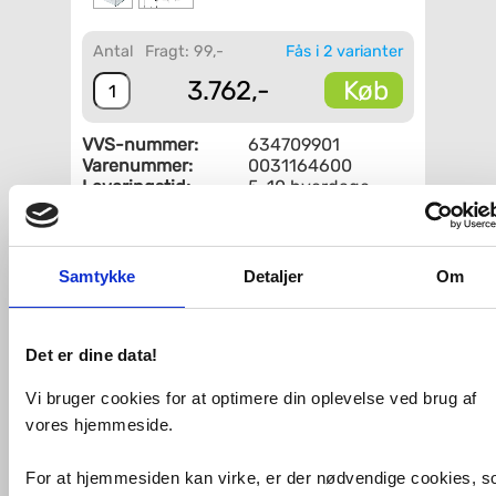
Antal
Fragt: 99,-
Fås i 2 varianter
Køb
3.762,-
VVS-nummer:
634709901
Varenummer:
0031164600
Leveringstid:
5-10 hverdage
Fri fragt fra 4.995,-
Samtykke
Detaljer
Om
Duravit DuraSquare 50 stativ til håndvask - Væghængt -
Mat sort
Løft din Duravit håndvask til nye højder med en metalkonsol til
montering på væggen. Med denne DuraSquare får du en
Det er dine data!
moderne og anderledes partner til din håndvask, som giver et
helt andet udtryk til badeværelset end et traditionelt møbel.
Vi bruger cookies for at optimere din oplevelse ved brug af
På den ene side er en håndklædeholder integreret.
Specifikationer:
vores hjemmeside.
Bredde: 565 mm
Dybde: 450 mm
Passer til DuraSquare håndvask på 500mm - se
For at hjemmesiden kan virke, er der nødvendige cookies, 
relateret vare.