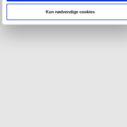
og fra nedenfor. Til enhver tid er det ligeledes muligt, at ændr
dit samtykke, hvis du måtte ønske det.
Kun nødvendige cookies
Du kan se mere om, hvordan vi behandler dine
personoplysninger, ved at klikke
her
.