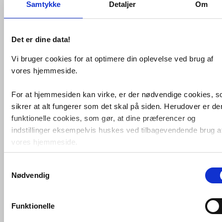
Perfekt til det lille bad - Smarte
Samtykke
Detaljer
Om
underskabe fås til og i flere størrelser.
Specifikationer:
Det er dine data!
Højde: 1,5 cm
Vidde: 80,2 cm
Vi bruger cookies for at optimere din oplevelse ved brug af
Dybde: 35,5 cm
Med overløb
vores hjemmeside.
Med 1 hanehul
Hvid mat
For at hjemmesiden kan virke, er der nødvendige cookies, 
Nettovægt: 9,8 kg
sikrer at alt fungerer som det skal på siden. Herudover er de
funktionelle cookies, som gør, at dine præferencer og
Relaterede produkter
indstillinger eksempelvis huskes ved tilbagevendende brug a
vores hjemmeside.
Grohe Essence New
håndvaskarmatur
m/bundventil - Krom
Samtykkevalg
Foruden nødvendige og funktionelle cookies er der statistisk
Nødvendig
cookies. Disse bruger vi bl.a. til at måle trafik, omsætning,
konverteringsfrekevenser og lignende. Endelig er der
Køb
969,-
marketingcookies, som vi bruger til at målrette vores
Funktionelle
markedsføring med henblik på annonceindhold, som giver