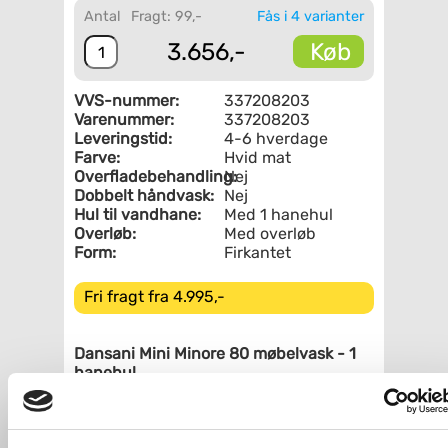
Antal
Fragt: 99,-
Fås i 4 varianter
Køb
3.656,-
VVS-nummer:
337208203
Varenummer:
337208203
Leveringstid:
4-6 hverdage
Farve:
Hvid mat
Overfladebehandling:
Nej
Dobbelt håndvask:
Nej
Hul til vandhane:
Med 1 hanehul
Overløb:
Med overløb
Form:
Firkantet
Fri fragt fra 4.995,-
Dansani Mini Minore 80 møbelvask - 1
hanehul
Mini Minore solid surface vask 80 cm
med en dybde på kun 35,5 cm.