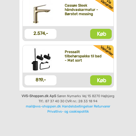
Cassøe Sleek
håndvaskarmatur -
Børstet messing
Køb
2.574,-
Pressalit
tilbehørspakke til bad
- Mat sort
Køb
819,-
VVS-Shoppen.dk ApS
Søren Nymarks Vej 15
8270 Højbjerg
Tlf.: 87 37 40 30
CVR nr.: 28 33 18 94
mail@vvs-shoppen.dk
Handelsbetingelser
Returvarer
Privatlivs- og cookiepolitik