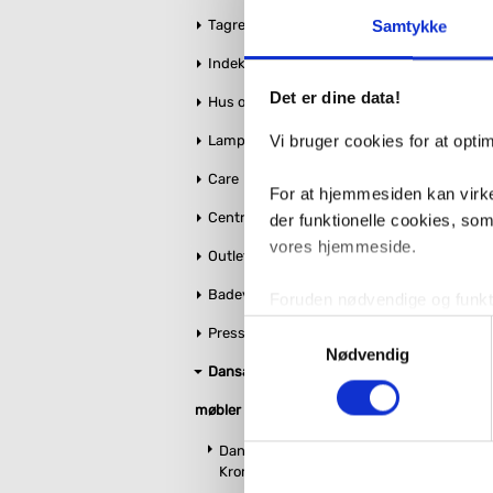
Tagrender
Samtykke
Antal
Fragt: 
11
Indeklima
Det er dine data!
Hus og Have
Vi bruger cookies for at opt
Lamper
Care
For at hjemmesiden kan virke
Centralstøvsuger
der funktionelle cookies, so
vores hjemmeside.
Outlet
Badeværelse makeover
Foruden nødvendige og funktio
konverteringsfrekevenser og 
Samtykkevalg
Pressalit toiletsæder
med henblik på annonceindhol
Nødvendig
Dansani bruseglas &
VVS-Shoppen.dk bruger både e
møbler
tredjeparts cookies, som vo
Dansani Match glas
Krom
Hvis du accepterer alle cook