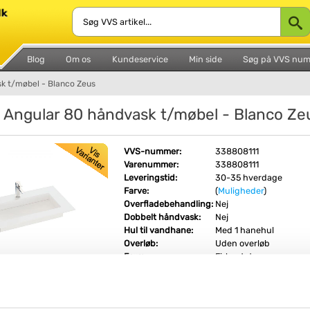
Blog
Om os
Kundeservice
Min side
Søg på VVS nu
k t/møbel - Blanco Zeus
 Angular 80 håndvask t/møbel - Blanco Ze
VVS-nummer:
338808111
Varenummer:
338808111
Leveringstid:
30-35 hverdage
Farve:
(
Muligheder
)
Overfladebehandling:
Nej
Dobbelt håndvask:
Nej
Hul til vandhane:
Med 1 hanehul
Overløb:
Uden overløb
Form:
Firkantet
Fri fragt fra 4.995,-