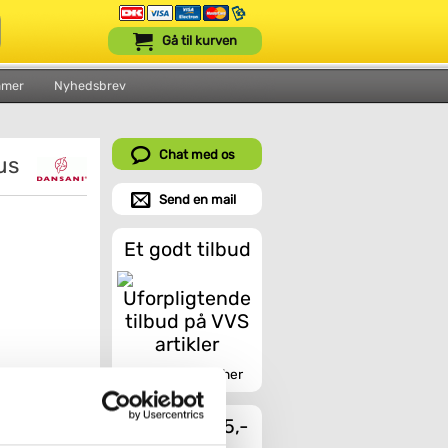
Gå til kurven
mmer
Nyhedsbrev
Chat med os
us
Send en mail
Et godt tilbud
Indhent tilbud her
Fragt fra 45,-