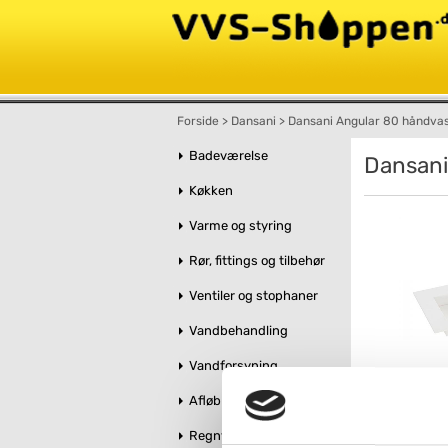
Forside
>
Dansani
>
Dansani Angular 80 håndvas
Badeværelse
Dansani
Køkken
Varme og styring
Rør, fittings og tilbehør
Ventiler og stophaner
Vandbehandling
Vandforsyning
Afløb og kloak
Regnvandshåndtering