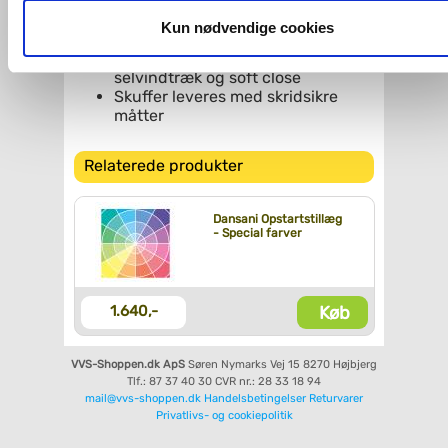
Dybde: 44 cm
og fra nedenfor. Til enhver tid er det ligeledes muligt, at ændr
Farve: Valgfri farve
dit samtykke, hvis du måtte ønske det.
Kun nødvendige cookies
Antal skuffer: 2
Skuffer med fuldt udtræk,
Du kan se mere om, hvordan vi behandler dine
selvindtræk og soft close
Skuffer leveres med skridsikre
personoplysninger, ved at klikke
her
.
måtter
Relaterede produkter
Dansani Opstartstillæg
- Special farver
Køb
1.640,-
VVS-Shoppen.dk ApS
Søren Nymarks Vej 15
8270 Højbjerg
Tlf.: 87 37 40 30
CVR nr.: 28 33 18 94
mail@vvs-shoppen.dk
Handelsbetingelser
Returvarer
Privatlivs- og cookiepolitik