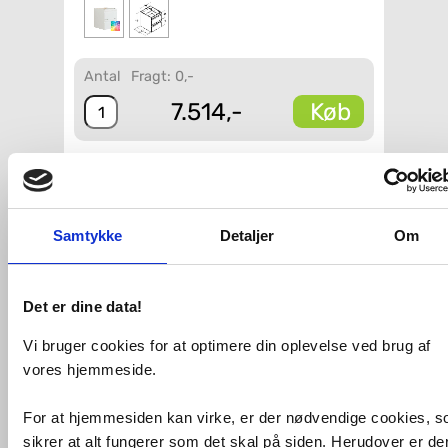
Antal
Fragt: 0,-
Køb
7.514,-
VVS-nummer:
U52-2099
Varenummer:
U52-2099
Leveringstid:
20-30 hverdage
Samtykke
Detaljer
Om
Fri fragt fra 4.995,-
Dansani Luna Urban vægskab 40*48 -
Det er dine data!
Valgfri farve
Vi bruger cookies for at optimere din oplevelse ved brug af
Bemærk opstartstillægget under
relaterede varer.
vores hjemmeside.
Dette underskab er uden
afløbsudskæring og anvendes derfor
For at hjemmesiden kan virke, er der nødvendige cookies, 
til/med bordplade.
sikrer at alt fungerer som det skal på siden. Herudover er de