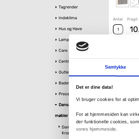
Tagrender
Indeklima
Antal
Fragt: 
10
Hus og Have
Lamper
Care
Centralstøvsuger
Samtykke
Outlet
Badeværelse makeover
Det er dine data!
Pressalit toiletsæder
Vi bruger cookies for at opt
Dansani bruseglas &
For at hjemmesiden kan virke
møbler
der funktionelle cookies, so
Dansani Match glas
vores hjemmeside.
Krom