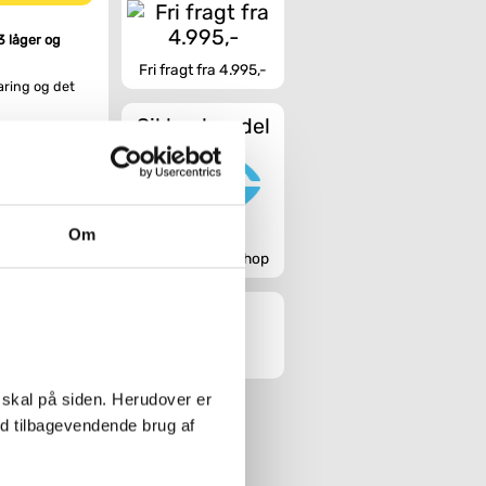
3 låger og
Fri fragt fra 4.995,-
aring og det
Sikker handel
spejl,
kontakt –
mer og småting.
 i både styrke
 har brug for.
Om
et nemt at
Godkendt webshop
en, når du vil
pning, trinløs
))
 skal på siden. Herudover er
ed tilbagevendende brug af
se til