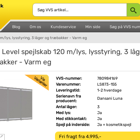
Blog
Om os
Kundeservice
Min side
Søg på VVS nu
m/lys, lysstyring, 3 låger og træbakker - Varm eg
Level spejlskab 120 m/lys, lysstyring, 3 låg
akker - Varm eg
VVS-nummer:
780984169
Varenummer:
LS873-155
Leveringstid:
1-2 hverdage
Serienavn fra
Dansani Luna
producent:
Antal låger:
3
Med lys:
Ja
Med stikkontakt:
Ja
Spejl på inderside:
Ja + kosmetikspejl
Fri fragt fra 4.995,-