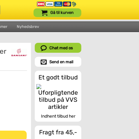
Gå til kurven
mmer
Nyhedsbrev
Chat med os
er
Send en mail
Et godt tilbud
Indhent tilbud her
Fragt fra 45,-