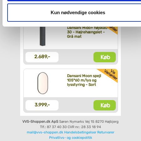
og fra nedenfor. Til enhver tid er det ligeledes muligt, at ændr
Køb
635,-
dit samtykke, hvis du måtte ønske det.
Kun nødvendige cookies
Du kan se mere om, hvordan vi behandler dine
Dansani Mido+ højskab
30 - Højrehængslet -
personoplysninger, ved at klikke
her
.
Grå mat
Køb
2.689,-
Dansani Moon spejl
105*60 m/lys og
lysstyring - Sort
Køb
3.999,-
VVS-Shoppen.dk ApS
Søren Nymarks Vej 15
8270 Højbjerg
Tlf.: 87 37 40 30
CVR nr.: 28 33 18 94
mail@vvs-shoppen.dk
Handelsbetingelser
Returvarer
Privatlivs- og cookiepolitik