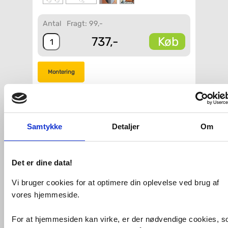
Antal
Fragt: 99,-
Køb
737,-
Montering
VVS-nummer:
190304490
Varenummer:
190304490
Leveringstid:
4-6 hverdage
Samtykke
Detaljer
Om
Fri fragt fra 4.995,-
Det er dine data!
Dansani Bright lampe (3-i-1) LED
Ø120mm - Mat sort
Vi bruger cookies for at optimere din oplevelse ved brug af
Dansani Bright er med sin runde form
vores hjemmeside.
et oplagt valg, når de lige linjer skal
brydes på badeværelset. Denne lampe
For at hjemmesiden kan virke, er der nødvendige cookies, 
har 3-i-1 funktion, hvilket betyder, at