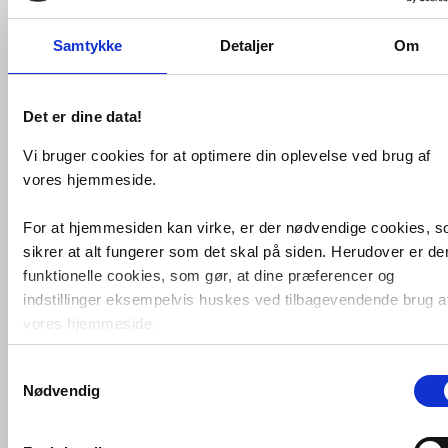
Samtykke
Detaljer
Om
Det er dine data!
SPAR
10%
Vi bruger cookies for at optimere din oplevelse ved brug af
vores hjemmeside.
Dansani Match E+E brusehjørne
-
90x90 cm - Klart glas/mat
sort
For at hjemmesiden kan virke, er der nødvendige cookies, 
VVS nr. E91-03+E91-03
sikrer at alt fungerer som det skal på siden. Herudover er de
Levering 1-2 dage
Fragt 99,-
funktionelle cookies, som gør, at dine præferencer og
Køb
indstillinger eksempelvis huskes ved tilbagevendende brug a
3.770,-
vores hjemmeside.
Samtykkevalg
Foruden nødvendige og funktionelle cookies er der statistisk
Nødvendig
cookies. Disse bruger vi bl.a. til at måle trafik, omsætning,
konverteringsfrekevenser og lignende. Endelig er der
marketingcookies, som vi bruger til at målrette vores