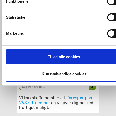
Funktionelle
markedsføring med henblik på annonceindhold, som giver
SPAR
mening for den enkelte af vores kunder.
10%
Statistiske
VVS-Shoppen.dk bruger både egne cookies og tredjeparts
Dansani Match E+E brusehjørne
-
cookies. Ved at klikke 'Vis detaljer' nedenfor kan du se hvilk
90x90 cm - Tonet glas/mat
sort
Marketing
tredjeparts cookies, som vores hjemmeside benytter.
VVS nr. E91-04+E91-04
Levering 1-2 dage
Fragt 0,-
Hvis du accepterer alle cookies, så giver du samtykke til de
ovenfor nævnte formål med de pågældende cookies. Du har
Køb
5.265,-
Tillad alle cookies
imidlertid også mulighed for at vælge bestemte cookie-typer t
og fra nedenfor. Til enhver tid er det ligeledes muligt, at ændr
Kan du ikke finde VVS artiklen - søg i
dit samtykke, hvis du måtte ønske det.
Kun nødvendige cookies
feltet herunder.
Du kan se mere om, hvordan vi behandler dine
personoplysninger, ved at klikke
her
.
Vi kan skaffe næsten alt,
forespørg på
VVS artiklen her
og vi giver dig besked
hurtigst muligt.