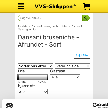
Forside
>
Dansani bruseglas & møbler
>
Dansani
Match glas Sort
Dansani bruseniche -
Afrundet - Sort
Skjul filtre
Pris
Glastype
3.770,-
5.265,-
Hjørne str