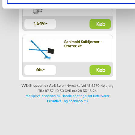
væglampe
Du kan se mere om, hvordan vi behandler dine
personoplysninger, ved at klikke
her
.
Køb
1.649,-
Sanimaid Kalkfjerner -
Starter kit
Køb
65,-
VVS-Shoppen.dk ApS
Søren Nymarks Vej 15
8270 Højbjerg
Tlf.: 87 37 40 30
CVR nr.: 28 33 18 94
mail@vvs-shoppen.dk
Handelsbetingelser
Returvarer
Privatlivs- og cookiepolitik