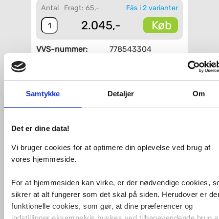
Antal
Fragt: 65,-
Fås i 2 varianter
Køb
2.045,-
VVS-nummer:
778543304
Varenummer:
373120000
Leveringstid:
1-2 hverdage
Farve:
Krom, poleret
Placering:
Væg
Samtykke
Detaljer
Om
Fri fragt fra 4.995,-
Det er dine data!
Damixa Tradition vægmonteret
klosetbørste.
Vi bruger cookies for at optimere din oplevelse ved brug af
vores hjemmeside.
Relaterede produkter
For at hjemmesiden kan virke, er der nødvendige cookies, 
sikrer at alt fungerer som det skal på siden. Herudover er de
funktionelle cookies, som gør, at dine præferencer og
Damixa Tradition
håndklædekrog - Krom
indstillinger eksempelvis huskes ved tilbagevendende brug a