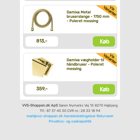
Damixa Metal
bruserslange - 1750 mm
- Poleret messing
Køb
813,-
Damixa vægholder til
håndbruser - Poleret
messing
Køb
359,-
VVS-Shoppen.dk ApS
Søren Nymarks Vej 15
8270 Højbjerg
Tlf.: 87 37 40 30
CVR nr.: 28 33 18 94
mail@vvs-shoppen.dk
Handelsbetingelser
Returvarer
Privatlivs- og cookiepolitik