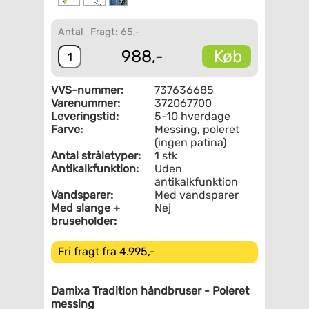
Antal
Fragt: 65,-
Køb
988,-
VVS-nummer:
737636685
Varenummer:
372067700
Leveringstid:
5-10 hverdage
Farve:
Messing, poleret
(ingen patina)
Antal stråletyper:
1 stk
Antikalkfunktion:
Uden
antikalkfunktion
Vandsparer:
Med vandsparer
Med slange +
Nej
bruseholder:
Fri fragt fra 4.995,-
Damixa Tradition håndbruser - Poleret
messing