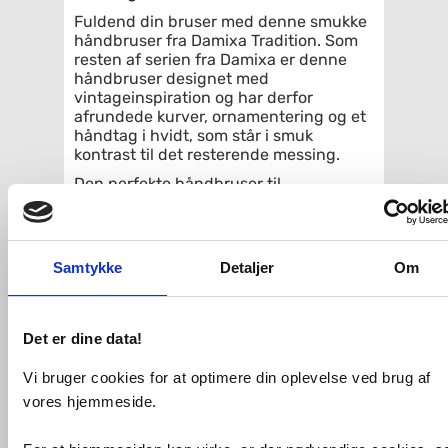
Fuldend din bruser med denne smukke
håndbruser fra Damixa Tradition. Som
resten af serien fra Damixa er denne
håndbruser designet med
vintageinspiration og har derfor
afrundede kurver, ornamentering og et
håndtag i hvidt, som står i smuk
kontrast til det resterende messing.
Den perfekte håndbruser til
badeværelset i fransk romantik eller
landstil.
Specifikationer
:
Samtykke
Detaljer
Om
Ø 53
1 stråletype
Eco-Save vandsparefunktion
Det er dine data!
Vandforbrug mac 12 l/min
Poleret Messing PVD
Vi bruger cookies for at optimere din oplevelse ved brug af
vores hjemmeside.
Relaterede produkter