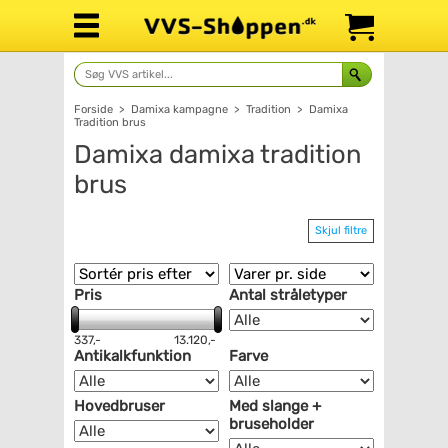
Forside
>
Damixa kampagne
>
Tradition
>
Damixa
Tradition brus
Damixa damixa tradition
brus
Skjul filtre
Pris
Antal stråletyper
337,-
13.120,-
Antikalkfunktion
Farve
Hovedbruser
Med slange +
bruseholder