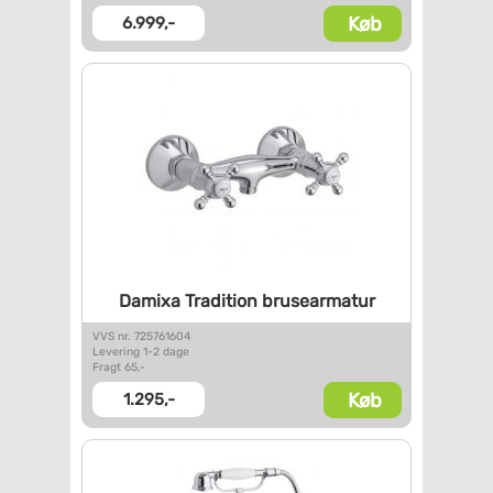
Køb
6.999,-
Damixa Tradition brusearmatur
VVS nr. 725761604
Levering 1-2 dage
Fragt 65,-
Køb
1.295,-