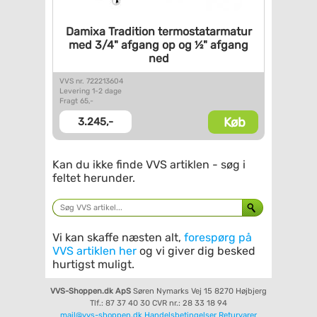
Damixa Tradition
termostatarmatur
med 3/4"
afgang op og ½" afgang
ned
VVS nr. 722213604
Levering 1-2 dage
Fragt 65,-
Køb
3.245,-
Kan du ikke finde VVS artiklen - søg i
feltet herunder.
Vi kan skaffe næsten alt,
forespørg på
VVS artiklen her
og vi giver dig besked
hurtigst muligt.
VVS-Shoppen.dk ApS
Søren Nymarks Vej 15
8270 Højbjerg
Tlf.: 87 37 40 30
CVR nr.: 28 33 18 94
mail@vvs-shoppen.dk
Handelsbetingelser
Returvarer