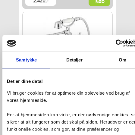
Køb
2.420,-
Samtykke
Detaljer
Om
Damixa Tradition
kar/brusetermostat
Det er dine data!
m/håndbruser
Vi bruger cookies for at optimere din oplevelse ved brug af
VVS nr. 722212604
Levering 1-2 dage
vores hjemmeside.
Fragt 65,-
Køb
3.949,-
For at hjemmesiden kan virke, er der nødvendige cookies, 
sikrer at alt fungerer som det skal på siden. Herudover er de
funktionelle cookies, som gør, at dine præferencer og