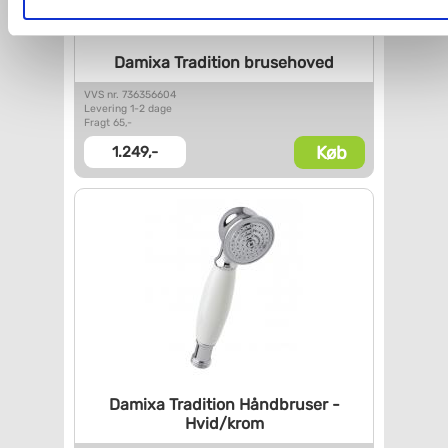
Du kan se mere om, hvordan vi behandler dine
personoplysninger, ved at klikke
her
.
Damixa Tradition brusehoved
VVS nr. 736356604
Levering 1-2 dage
Fragt 65,-
Køb
1.249,-
Damixa Tradition Håndbruser -
Hvid/krom