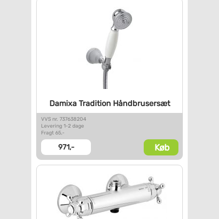
Damixa Tradition Håndbrusersæt
VVS nr. 737638204
Levering 1-2 dage
Fragt 65,-
Køb
971,-