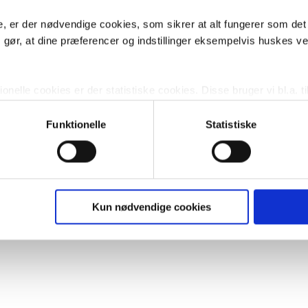
, er der nødvendige cookies, som sikrer at alt fungerer som det
m gør, at dine præferencer og indstillinger eksempelvis huskes v
a Tradition
Damixa Tradition
Damixa Traditi
tilbehør
bidétarmatur
servantehan
nelle cookies er der statistiske cookies. Disse bruger vi bl.a. ti
lignende. Endelig er der marketingcookies, som vi bruger til at 
Damixa Tradition her og få inspiration til at indrette et vintagebadeværelse
.
d, som giver mening for den enkelte af vores kunder.
Funktionelle
Statistiske
gne cookies og tredjeparts cookies. Ved at klikke 'Vis detaljer
res hjemmeside benytter.
ies, så giver du samtykke til de ovenfor nævnte formål med de
Kun nødvendige cookies
t vælge bestemte cookie-typer til og fra nedenfor. Til enhver tid e
u måtte ønske det.
vi behandler dine personoplysninger, ved at klikke
her
.