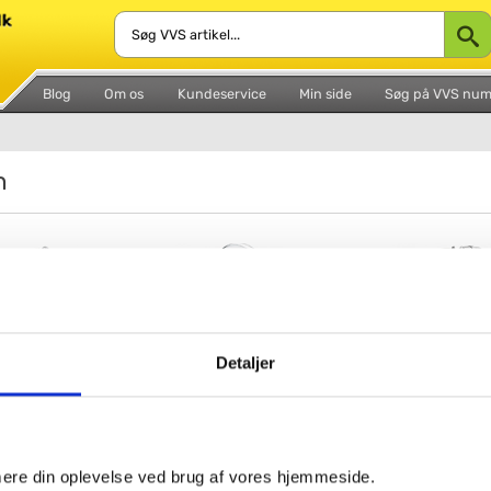
Blog
Om os
Kundeservice
Min side
Søg på VVS nu
n
Detaljer
a Tradition
Damixa Tradition
Damixa Tradition
askarmatur
køkkenarmatur
imere din oplevelse ved brug af vores hjemmeside.