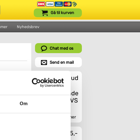
Gå til kurven
mmer
Nyhedsbrev
Chat med os
Send en mail
Et godt tilbud
Om
 brus
Indhent tilbud her
Fragt fra 45,-