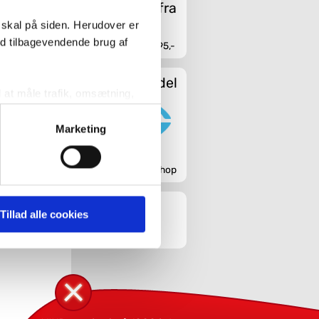
 skal på siden. Herudover er
ed tilbagevendende brug af
Fri fragt fra 4.995,-
on
Sikker handel
e
l at måle trafik, omsætning,
målrette vores markedsføring
Marketing
' nedenfor kan du se hvilke
Godkendt webshop
 pågældende cookies. Du har
Tillad alle cookies
r det ligeledes muligt, at