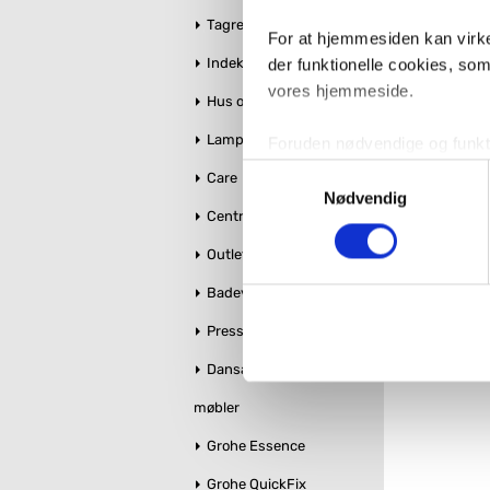
Tagrender
For at hjemmesiden kan virke
Indeklima
der funktionelle cookies, so
vores hjemmeside.
Hus og Have
Damix
bad
Lamper
Foruden nødvendige og funktio
konverteringsfrekevenser og 
Samtykkevalg
Care
Læs mere om
med henblik på annonceindhol
Nødvendig
Centralstøvsuger
VVS-Shoppen.dk bruger både e
Outlet
tredjeparts cookies, som vo
Badeværelse makeover
Hvis du accepterer alle cook
Pressalit toiletsæder
imidlertid også mulighed for a
Dansani bruseglas &
ændre i dit samtykke, hvis d
møbler
Du kan se mere om, hvordan 
Grohe Essence
Grohe QuickFix