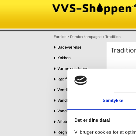
Forside
>
Damixa kampagne
>
Tradition
Badeværelse
Traditio
Køkken
Varme og styring
Rør, fittings og tilbehør
Ventiler og stophaner
Samtykke
Vandbehandling
Damix
Vandforsyning
håndv
Det er dine data!
Afløb og kloak
Vi bruger cookies for at opt
Regnvandshåndtering