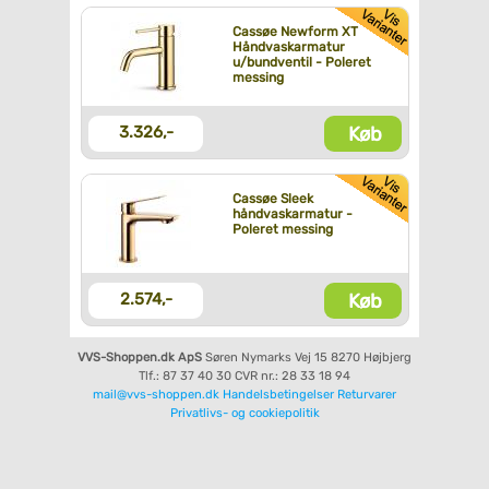
Cassøe Newform XT
Håndvaskarmatur
u/bundventil - Poleret
messing
Køb
3.326,-
Cassøe Sleek
håndvaskarmatur -
Poleret messing
Køb
2.574,-
VVS-Shoppen.dk ApS
Søren Nymarks Vej 15
8270 Højbjerg
Tlf.: 87 37 40 30
CVR nr.: 28 33 18 94
mail@vvs-shoppen.dk
Handelsbetingelser
Returvarer
Privatlivs- og cookiepolitik