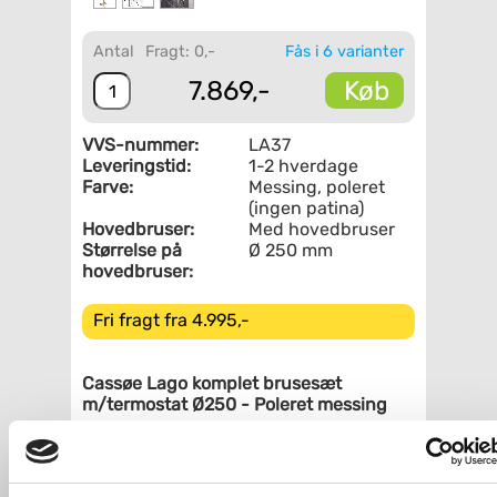
Antal
Fragt: 0,-
Fås i 6 varianter
Køb
7.869,-
VVS-nummer:
LA37
Leveringstid:
1-2 hverdage
Farve:
Messing, poleret
(ingen patina)
Hovedbruser:
Med hovedbruser
Størrelse på
Ø 250 mm
hovedbruser:
Fri fragt fra 4.995,-
Cassøe Lago komplet brusesæt
m/termostat Ø250 - Poleret messing
Skab et elegant og tidløst look i dit
badeværelse med dette brusesæt i
blank messing fra Cassøe. Det