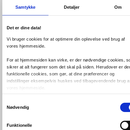
Samtykke
Detaljer
Om
Antal
Fragt: 65,-
Fås i 4 varianter
Det er dine data!
Køb
3.326,-
Vi bruger cookies for at optimere din oplevelse ved brug af
vores hjemmeside.
VVS-nummer:
4208,01,037
Varenummer:
4208,01,037
Leveringstid:
1-2 hverdage
For at hjemmesiden kan virke, er der nødvendige cookies, 
Farve:
Messing, poleret
sikrer at alt fungerer som det skal på siden. Herudover er de
(ingen patina)
funktionelle cookies, som gør, at dine præferencer og
Bundventil:
Uden bundventil
Placering:
På vask (alm.
indstillinger eksempelvis huskes ved tilbagevendende brug a
model)
vores hjemmeside.
Vandsparer:
Med vandsparer
Samtykkevalg
Foruden nødvendige og funktionelle cookies er der statistisk
Fri fragt fra 4.995,-
Nødvendig
cookies. Disse bruger vi bl.a. til at måle trafik, omsætning,
konverteringsfrekevenser og lignende. Endelig er der
Cassøe Newform XT Håndvaskarmatur
marketingcookies, som vi bruger til at målrette vores
Funktionelle
u/bundventil - Poleret messing
markedsføring med henblik på annonceindhold, som giver