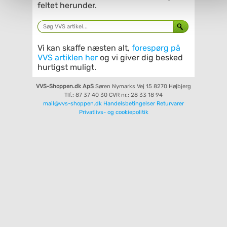
feltet herunder.
Vi kan skaffe næsten alt,
forespørg på
VVS artiklen her
og vi giver dig besked
hurtigst muligt.
VVS-Shoppen.dk ApS
Søren Nymarks Vej 15
8270 Højbjerg
Tlf.: 87 37 40 30
CVR nr.: 28 33 18 94
mail@vvs-shoppen.dk
Handelsbetingelser
Returvarer
Privatlivs- og cookiepolitik