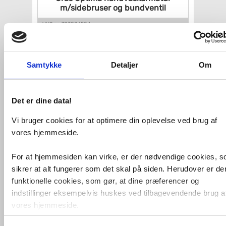
m/sidebruser og bundventil
VVS nr. 703886504
Levering 1-2 dage
Fragt 65,-
Køb
1.937,-
Samtykke
Detaljer
Om
Det er dine data!
Vi bruger cookies for at optimere din oplevelse ved brug af
vores hjemmeside.
For at hjemmesiden kan virke, er der nødvendige cookies, 
sikrer at alt fungerer som det skal på siden. Herudover er de
Oras Care 5701F
håndvaskarmatur
funktionelle cookies, som gør, at dine præferencer og
m/håndbruser -
Krom
indstillinger eksempelvis huskes ved tilbagevendende brug a
vores hjemmeside.
VVS nr. 703898704
Levering 1-2 dage
Fragt 65,-