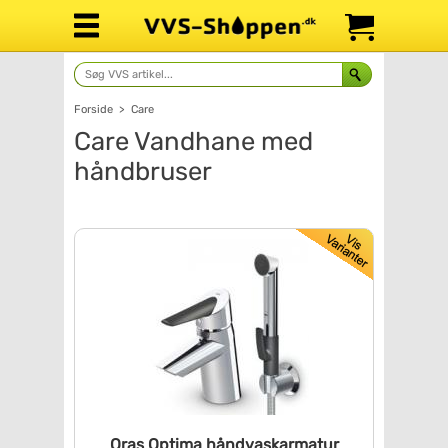
Forside
>
Care
Care Vandhane med
håndbruser
Oras Optima håndvaskarmatur