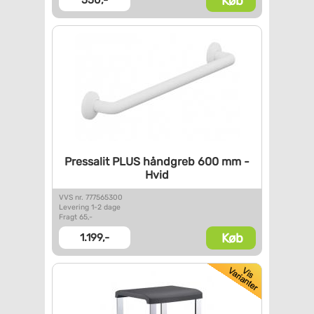
Køb
550,-
Pressalit PLUS håndgreb 600 mm
-
Hvid
VVS nr. 777565300
Levering 1-2 dage
Fragt 65,-
Køb
1.199,-