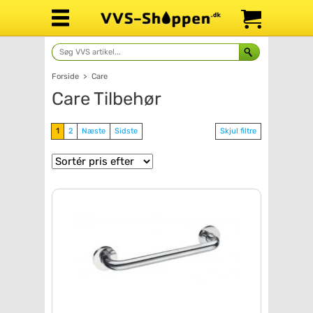
Forside
>
Care
Care Tilbehør
1
2
Næste
Sidste
Skjul filtre