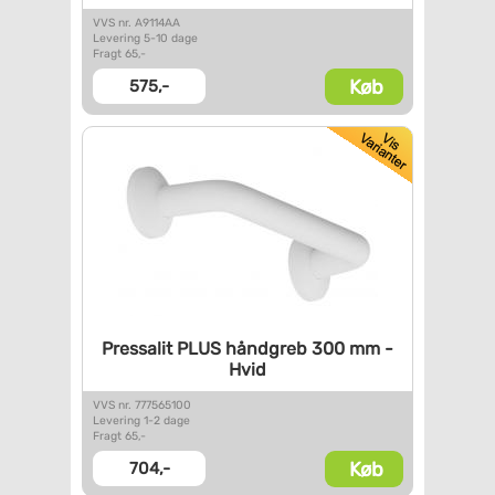
VVS nr. A9114AA
Levering 5-10 dage
Fragt 65,-
Køb
575,-
Pressalit PLUS håndgreb 300 mm
-
Hvid
VVS nr. 777565100
Levering 1-2 dage
Fragt 65,-
Køb
704,-