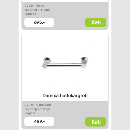
VVS nr. FK810
Levering 4-6 dage
Fragt 65,-
Køb
695,-
Damixa badekargreb
VVS nr. 774858100
Levering 1-2 dage
Fragt 65,-
Køb
489,-