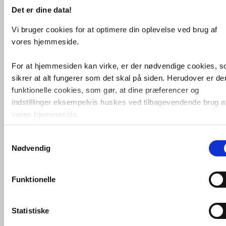
Det er dine data!
Vi bruger cookies for at optimere din oplevelse ved brug af
Pressalit Value Papirholder
med
vores hjemmeside.
fjeder
VVS nr. 615722951
For at hjemmesiden kan virke, er der nødvendige cookies, 
Levering 1-2 dage
Fragt 65,-
sikrer at alt fungerer som det skal på siden. Herudover er de
funktionelle cookies, som gør, at dine præferencer og
Køb
198,-
indstillinger eksempelvis huskes ved tilbagevendende brug a
vores hjemmeside.
Samtykkevalg
Foruden nødvendige og funktionelle cookies er der statistisk
Nødvendig
cookies. Disse bruger vi bl.a. til at måle trafik, omsætning,
konverteringsfrekevenser og lignende. Endelig er der
marketingcookies, som vi bruger til at målrette vores
Funktionelle
markedsføring med henblik på annonceindhold, som giver
mening for den enkelte af vores kunder.
Statistiske
Pressalit Care
toiletpapirholder til
VVS-Shoppen.dk bruger både egne cookies og tredjeparts