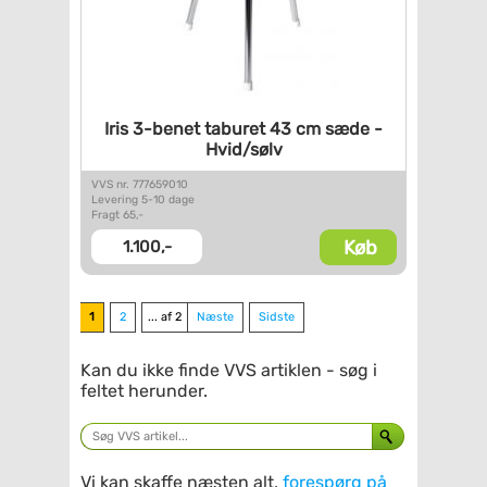
Iris 3-benet taburet 43 cm
sæde -
Hvid/sølv
VVS nr. 777659010
Levering 5-10 dage
Fragt 65,-
Køb
1.100,-
1
2
... af 2
Næste
Sidste
Kan du ikke finde VVS artiklen - søg i
feltet herunder.
Vi kan skaffe næsten alt,
forespørg på