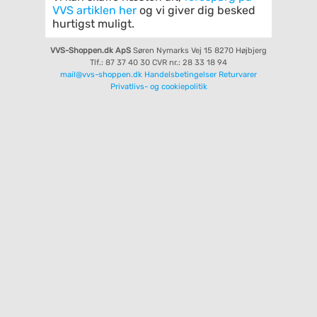
VVS artiklen her
og vi giver dig besked
hurtigst muligt.
VVS-Shoppen.dk ApS
Søren Nymarks Vej 15
8270 Højbjerg
Tlf.: 87 37 40 30
CVR nr.: 28 33 18 94
mail@vvs-shoppen.dk
Handelsbetingelser
Returvarer
Privatlivs- og cookiepolitik