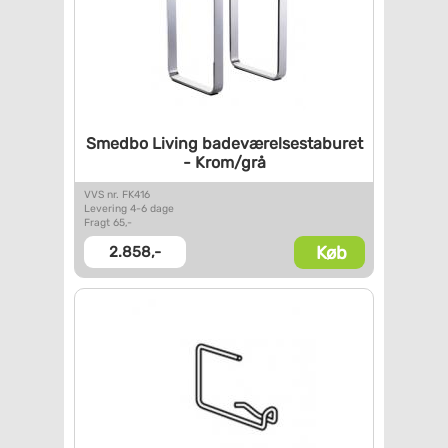
Smedbo Living
badeværelsestaburet
- Krom/grå
VVS nr. FK416
Levering 4-6 dage
Fragt 65,-
Køb
2.858,-