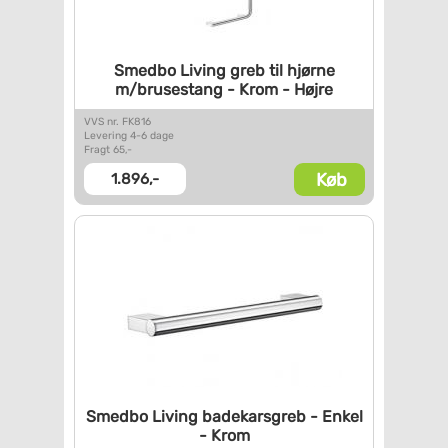
Smedbo Living greb til hjørne
m/brusestang - Krom - Højre
VVS nr. FK816
Levering 4-6 dage
Fragt 65,-
Køb
1.896,-
Smedbo Living badekarsgreb -
Enkel
- Krom