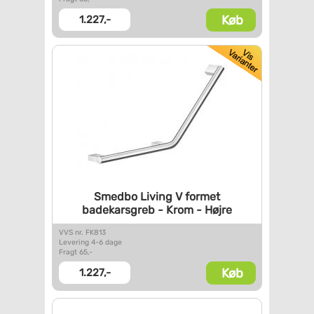
Køb
1.227,-
Smedbo Living V formet
badekarsgreb - Krom - Højre
VVS nr. FK813
Levering 4-6 dage
Fragt 65,-
Køb
1.227,-