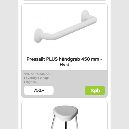
Pressalit PLUS håndgreb 450 mm
-
Hvid
VVS nr. 777565200
Levering 1-2 dage
Fragt 65,-
Køb
752,-