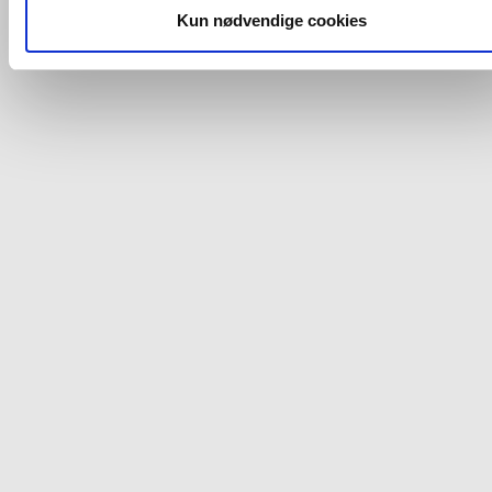
dit samtykke, hvis du måtte ønske det.
Kun nødvendige cookies
Du kan se mere om, hvordan vi behandler dine
personoplysninger, ved at klikke
her
.