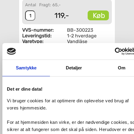
Antal
Fragt: 65,-
Køb
119,-
VVS-nummer:
BB-300223
Leveringstid:
1-2 hverdage
Varetype:
Vandlåse
Fri fragt fra 4.995,-
Samtykke
Detaljer
Om
Standard vandlås med Ø50 mm
afløbsrør, og én tilslutning til f.eks.
opvaskemaskine.
Det er dine data!
Leveres usamlet.
Bemærk!
Vi bruger cookies for at optimere din oplevelse ved brug af
Standard tilsluttes afløb med Ø 50 mm
vores hjemmeside.
afløbsrør.
For at hjemmesiden kan virke, er der nødvendige cookies, 
sikrer at alt fungerer som det skal på siden. Herudover er de