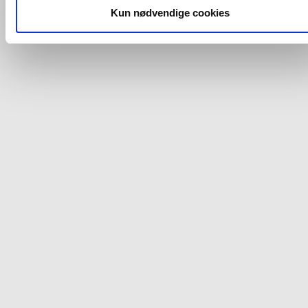
dit samtykke, hvis du måtte ønske det.
Kun nødvendige cookies
Du kan se mere om, hvordan vi behandler dine
personoplysninger, ved at klikke
her
.