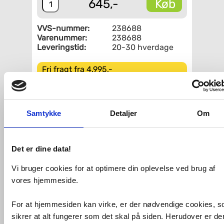
Køb
645,-
VVS-nummer:
238688
Varenummer:
238688
Leveringstid:
20-30 hverdage
Fri fragt fra 4.995,-
BLANCO COMFORT løft-op Ø35 mm sort
mat
Samtykke
Detaljer
Om
VVS-Shoppen.dk ApS
Søren Nymarks Vej 15
8270 Højbjerg
Tlf.: 87 37 40 30
CVR nr.: 28 33 18 94
Det er dine data!
mail@vvs-shoppen.dk
Handelsbetingelser
Returvarer
Privatlivs- og cookiepolitik
Vi bruger cookies for at optimere din oplevelse ved brug af
vores hjemmeside.
For at hjemmesiden kan virke, er der nødvendige cookies, 
sikrer at alt fungerer som det skal på siden. Herudover er de