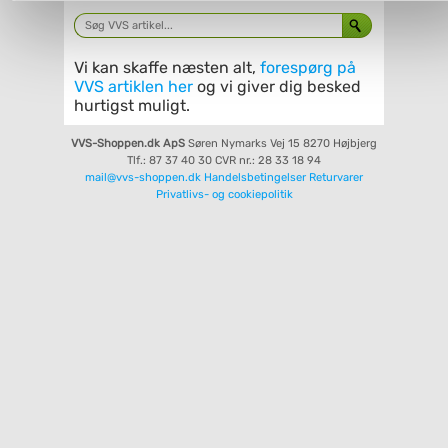
Du kan se mere om, hvordan vi behandler dine
personoplysninger, ved at klikke
her
.
Vi kan skaffe næsten alt,
forespørg på
VVS artiklen her
og vi giver dig besked
hurtigst muligt.
VVS-Shoppen.dk ApS
Søren Nymarks Vej 15
8270 Højbjerg
Tlf.: 87 37 40 30
CVR nr.: 28 33 18 94
mail@vvs-shoppen.dk
Handelsbetingelser
Returvarer
Privatlivs- og cookiepolitik