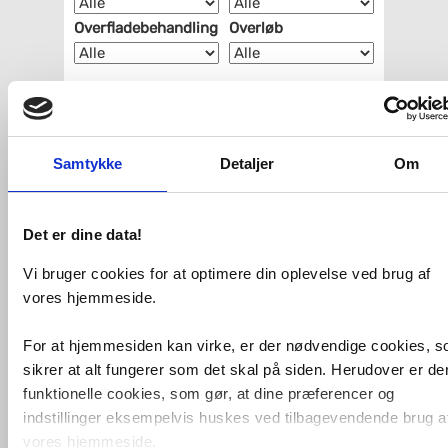
Overfladebehandling
Overløb
Samtykke
Detaljer
Om
Det er dine data!
Vi bruger cookies for at optimere din oplevelse ved brug af
vores hjemmeside.
Ifö Spira 57 håndvask t/væg -
1
For at hjemmesiden kan virke, er der nødvendige cookies, 
hanehul - Ifö Clean
sikrer at alt fungerer som det skal på siden. Herudover er de
VVS nr. 623134000
funktionelle cookies, som gør, at dine præferencer og
Levering 1-2 dage
Fragt 65,-
indstillinger eksempelvis huskes ved tilbagevendende brug a
Køb
807,-
vores hjemmeside.