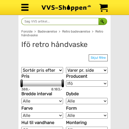
Forside
>
Badeværelse
>
Retro badeværelse
>
Retro
håndvaske
Ifö retro håndvaske
Skjul filtre
Pris
Producent
388,-
8.183,-
Bredde interval
Dybde
Farve
Form
Hul til vandhane
Montering