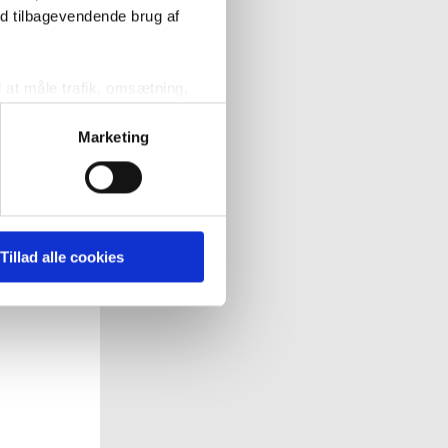
ed tilbagevendende brug af
l at måle trafik, omsætning,
målrette vores markedsføring
Marketing
' nedenfor kan du se hvilke
 pågældende cookies. Du har
Tillad alle cookies
r det ligeledes muligt, at