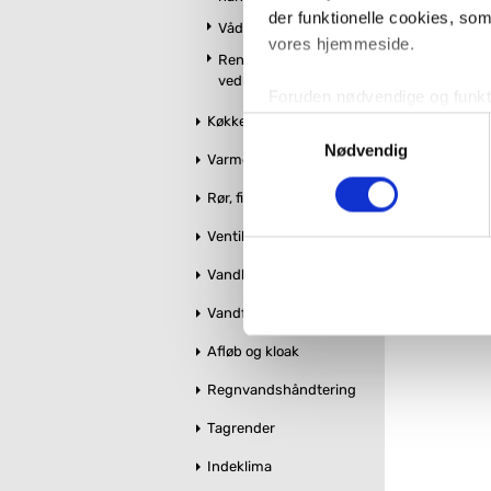
der funktionelle cookies, so
Vådrumslamper
vores hjemmeside.
Rengøring og
vedligeholdelse
Foruden nødvendige og funktio
Køkken
konverteringsfrekevenser og 
Samtykkevalg
med henblik på annonceindhol
Nødvendig
Varme og styring
Rør, fittings og tilbehør
VVS-Shoppen.dk bruger både e
tredjeparts cookies, som vo
Ventiler og stophaner
Vandbehandling
Hvis du accepterer alle cook
imidlertid også mulighed for a
Vandforsyning
ændre i dit samtykke, hvis d
Afløb og kloak
Du kan se mere om, hvordan 
Regnvandshåndtering
Tagrender
Indeklima