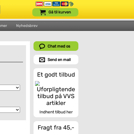
Gå til kurven
mmer
Nyhedsbrev
Chat med os
Send en mail
Et godt tilbud
Indhent tilbud her
Fragt fra 45,-