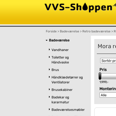
Forside
>
Badeværelse
>
Retro badeværelse
>
R
Badeværelse
Mora r
Vandhaner
Toiletter og
Håndvaske
Pris
Brus
Håndklædetørrer og
1.999,-
Ventilatorer
Monterin
Brusekabiner
Badekar og
kararmatur
Badeværelsesmøbler