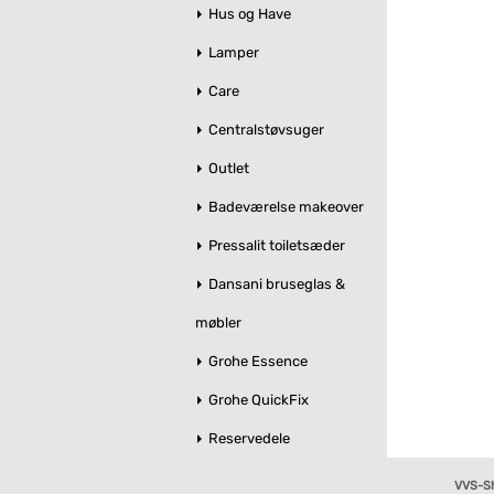
Hus og Have
Lamper
Care
Centralstøvsuger
Outlet
Badeværelse makeover
Pressalit toiletsæder
Dansani bruseglas &
møbler
Grohe Essence
Grohe QuickFix
Reservedele
VVS-S