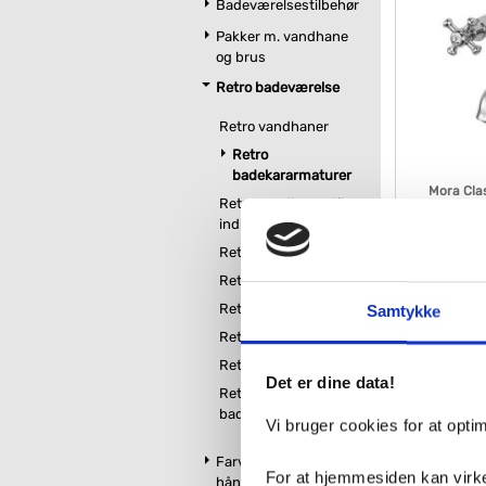
Badeværelsestilbehør
Pakker m. vandhane
og brus
Retro badeværelse
Retro vandhaner
Retro
badekararmaturer
Mora Cla
Retro vandhaner til
indbygning i væg
Retro brus
VVS nr. 726438
Levering 5-10 
Retro håndvaske
Fragt 65,-
Retro badmøbler
Samtykke
3.35
Retro toiletter
Retro badekar
Det er dine data!
Kan du ikke f
Retro tilbehør til
badeværelse
Vi bruger cookies for at opt
Farvet toilet &
For at hjemmesiden kan virke
Vi kan skaffe
håndvask