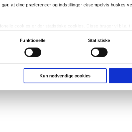
m gør, at dine præferencer og indstillinger eksempelvis huskes v
nelle cookies er der statistiske cookies. Disse bruger vi bl.a. ti
lignende. Endelig er der marketingcookies, som vi bruger til at 
d, som giver mening for den enkelte af vores kunder.
Funktionelle
Statistiske
gne cookies og tredjeparts cookies. Ved at klikke 'Vis detaljer
res hjemmeside benytter.
ies, så giver du samtykke til de ovenfor nævnte formål med de
Kun nødvendige cookies
t vælge bestemte cookie-typer til og fra nedenfor. Til enhver tid e
u måtte ønske det.
vi behandler dine personoplysninger, ved at klikke
her
.