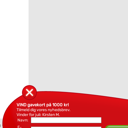
VIND gavekort på 1000 kr!
Tilmeld dig vores nyhedsbrev.
Vinder for juli: Kirsten M.
Navn:
3 18 94
E-