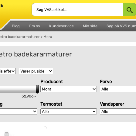
Blog
Om os
Kundeservice
Min side
Søg på VVS nu
etro badekararmaturer
>
Mora
etro badekararmaturer
Producent
Farve
32.906,-
g
Termostat
Vandsparer