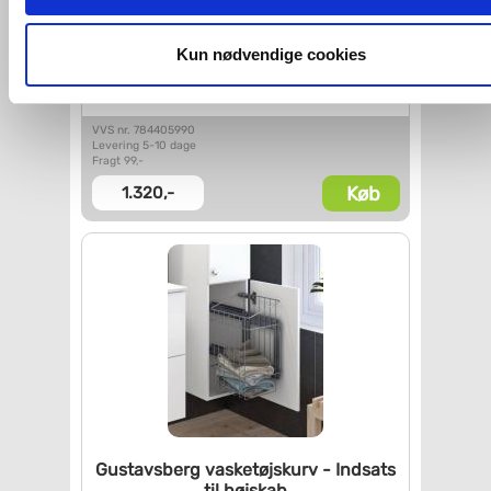
imidlertid også mulighed for at vælge bestemte cookie-typer t
og fra nedenfor. Til enhver tid er det ligeledes muligt, at ændr
dit samtykke, hvis du måtte ønske det.
Kun nødvendige cookies
Gustavsberg Artic bensæt - 39
cm-
Mat hvid
Du kan se mere om, hvordan vi behandler dine
personoplysninger, ved at klikke
her
.
VVS nr. 784405990
Levering 5-10 dage
Fragt 99,-
Køb
1.320,-
Gustavsberg vasketøjskurv -
Indsats
til højskab