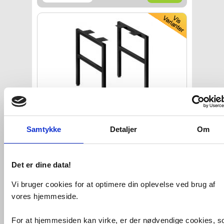
Gustavsberg Artic bensæt - 32
cm -
Samtykke
Detaljer
Om
Mat sort
VVS nr. 784405931
Levering 5-10 dage
Fragt 99,-
Det er dine data!
Køb
1.300,-
Vi bruger cookies for at optimere din oplevelse ved brug af
vores hjemmeside.
For at hjemmesiden kan virke, er der nødvendige cookies, 