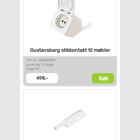
Gustavsberg stikkontakt til
møbler
VVS nr. 784489920
Levering 1-2 dage
Fragt 99,-
Køb
498,-