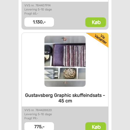
VVS nr. 784407914
Levering 5-10 dage
Fragt 65,-
Køb
1.130,-
Gustavsberg Graphic
skuffeindsats -
45 cm
VVS nr. 784428820
Levering 5-10 dage
Fragt 99,-
Køb
775,-