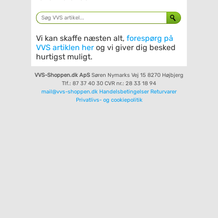
Vi kan skaffe næsten alt,
forespørg på
VVS artiklen her
og vi giver dig besked
hurtigst muligt.
VVS-Shoppen.dk ApS
Søren Nymarks Vej 15
8270 Højbjerg
Tlf.: 87 37 40 30
CVR nr.: 28 33 18 94
mail@vvs-shoppen.dk
Handelsbetingelser
Returvarer
Privatlivs- og cookiepolitik