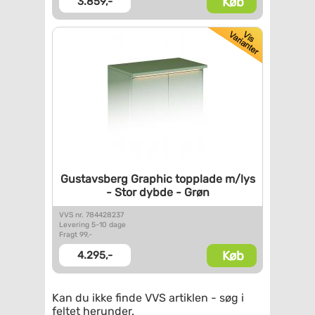
Køb
3.859,-
Gustavsberg Graphic topplade
m/lys
- Stor dybde - Grøn
VVS nr. 784428237
Levering 5-10 dage
Fragt 99,-
Køb
4.295,-
Kan du ikke finde VVS artiklen - søg i
feltet herunder.