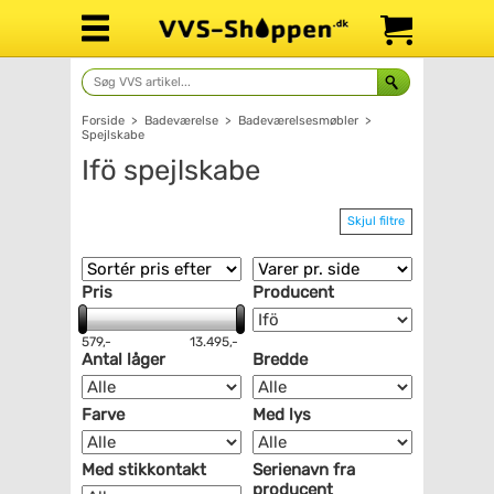
Forside
>
Badeværelse
>
Badeværelsesmøbler
>
Spejlskabe
Ifö spejlskabe
Skjul filtre
Pris
Producent
579,-
13.495,-
Antal låger
Bredde
Farve
Med lys
Med stikkontakt
Serienavn fra
producent