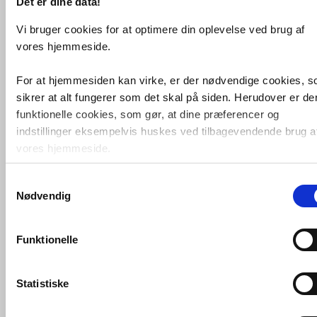
Det er dine data!
Vi bruger cookies for at optimere din oplevelse ved brug af
vores hjemmeside.
For at hjemmesiden kan virke, er der nødvendige cookies, 
sikrer at alt fungerer som det skal på siden. Herudover er de
funktionelle cookies, som gør, at dine præferencer og
indstillinger eksempelvis huskes ved tilbagevendende brug a
vores hjemmeside.
Ifö Option eludtag OE DK
Samtykkevalg
Foruden nødvendige og funktionelle cookies er der statistisk
VVS nr. 780014996
Nødvendig
Levering 5-10 dage
cookies. Disse bruger vi bl.a. til at måle trafik, omsætning,
Fragt 65,-
konverteringsfrekevenser og lignende. Endelig er der
Køb
579,-
marketingcookies, som vi bruger til at målrette vores
Funktionelle
markedsføring med henblik på annonceindhold, som giver
mening for den enkelte af vores kunder.
Statistiske
VVS-Shoppen.dk bruger både egne cookies og tredjeparts