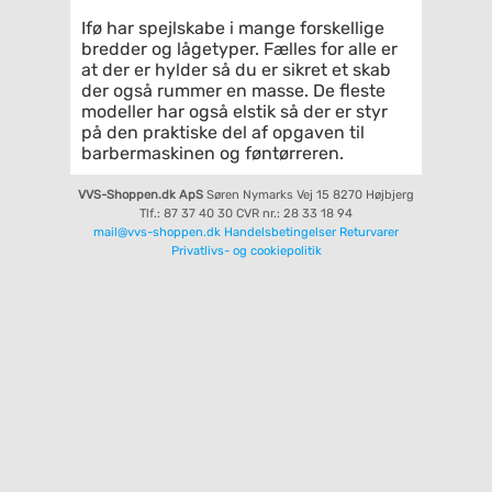
Ifø har spejlskabe i mange forskellige
bredder og lågetyper. Fælles for alle er
at der er hylder så du er sikret et skab
der også rummer en masse. De fleste
modeller har også elstik så der er styr
på den praktiske del af opgaven til
barbermaskinen og føntørreren.
VVS-Shoppen.dk ApS
Søren Nymarks Vej 15
8270 Højbjerg
Tlf.: 87 37 40 30
CVR nr.: 28 33 18 94
mail@vvs-shoppen.dk
Handelsbetingelser
Returvarer
Privatlivs- og cookiepolitik