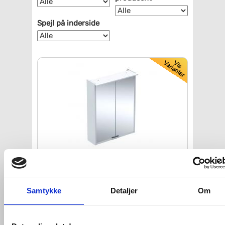
Spejl på inderside
Ifö Option spejlskab Bas 50
Hvid
m/LEDlys - Hvid mat
Samtykke
Detaljer
Om
VVS nr. 780012220
Levering 1-2 dage
Fragt 99,-
Køb
2.195,-