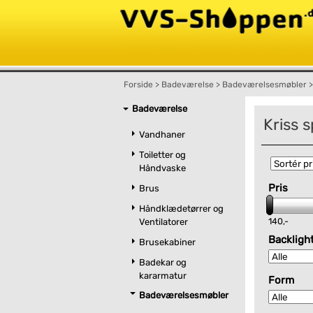
Forside
>
Badeværelse
>
Badeværelsesmøbler
>
Badeværelse
Kriss s
Vandhaner
Toiletter og
Håndvaske
Pris
Brus
Håndklædetørrer og
140,-
Ventilatorer
Backligh
Brusekabiner
Badekar og
kararmatur
Form
Badeværelsesmøbler