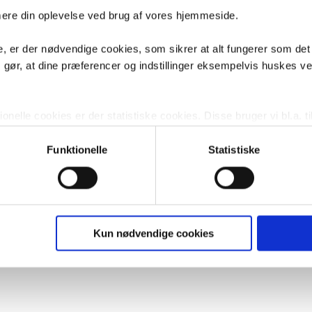
imere din oplevelse ved brug af vores hjemmeside.
 næsten alt,
forespørg på VVS artiklen her
og vi giver dig besked hurtigs
, er der nødvendige cookies, som sikrer at alt fungerer som det
m gør, at dine præferencer og indstillinger eksempelvis huskes v
nelle cookies er der statistiske cookies. Disse bruger vi bl.a. ti
lignende. Endelig er der marketingcookies, som vi bruger til at 
d, som giver mening for den enkelte af vores kunder.
Funktionelle
Statistiske
gne cookies og tredjeparts cookies. Ved at klikke 'Vis detaljer
res hjemmeside benytter.
ies, så giver du samtykke til de ovenfor nævnte formål med de
Kun nødvendige cookies
t vælge bestemte cookie-typer til og fra nedenfor. Til enhver tid e
u måtte ønske det.
vi behandler dine personoplysninger, ved at klikke
her
.