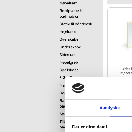
Møbelsæt
Bordplader til
badmøbler
Stativ til håndvask
Højskabe
Overskabe
Underskabe
Sideskab
Møbelgreb
Kriss 
Spejlskabe
m/lys 
Spejle
Makeupspejle
VVS nr. 771624
Levering 1-2 d
Reoler og tøjstativ
Fragt 65,-
Bænk til
1.84
badeværelse
Samtykke
Spejlvarme
Kan du ikke f
Tilbehør til
Det er dine data!
badeværelsesmøbler