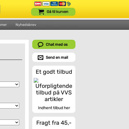
Gå til kurven
mmer
Nyhedsbrev
Chat med os
Send en mail
Et godt tilbud
Indhent tilbud her
Fragt fra 45,-