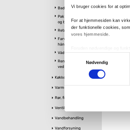
Vi bruger cookies for at opt
Badeværelsestilbehør
Vi kan skaffe
Pakker m. vandhane
For at hjemmesiden kan virke
og brus
der funktionelle cookies, so
Retro badeværelse
vores hjemmeside.
Farvet toilet &
håndvask
Foruden nødvendige og funktio
Vådrumslamper
konverteringsfrekevenser og 
Samtykkevalg
Rengøring og
med henblik på annonceindhol
Nødvendig
vedligeholdelse
VVS-Shoppen.dk bruger både e
Køkken
tredjeparts cookies, som vo
Varme og styring
Hvis du accepterer alle cook
Rør, fittings og tilbehør
imidlertid også mulighed for a
Ventiler og stophaner
ændre i dit samtykke, hvis d
Vandbehandling
Du kan se mere om, hvordan 
Vandforsyning