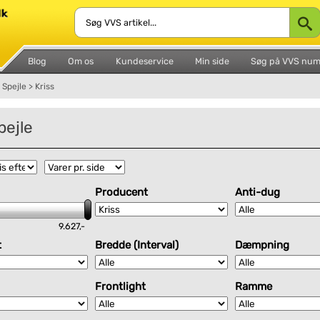
Blog
Om os
Kundeservice
Min side
Søg på VVS nu
Spejle
>
Kriss
pejle
Producent
Anti-dug
9.627,-
t
Bredde (Interval)
Dæmpning
Frontlight
Ramme