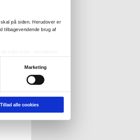
t muligt.
 skal på siden. Herudover er
ed tilbagevendende brug af
l at måle trafik, omsætning,
målrette vores markedsføring
Marketing
' nedenfor kan du se hvilke
 pågældende cookies. Du har
Tillad alle cookies
r det ligeledes muligt, at