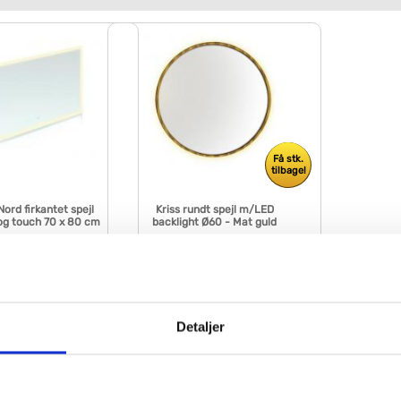
Få stk.
tilbage!
Nord firkantet spejl
Kriss rundt spejl m/LED
og touch 70 x 80 cm
backlight Ø60 - Mat guld
130
VVS nr. 771621135
age
Levering 1-2 dage
Fragt 99,-
Køb
Køb
0,-
1.695,-
Detaljer
inde VVS artiklen - søg i feltet herunder.