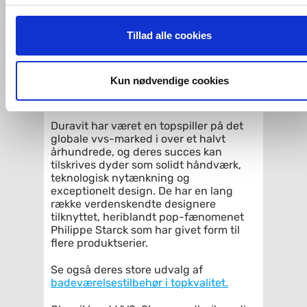
Hvis du accepterer alle cookies, så giver du samtykke til de
Vi kan skaffe næsten alt,
forespørg på
ovenfor nævnte formål med de pågældende cookies. Du har
VVS artiklen her
og vi giver dig besked
Tillad alle cookies
imidlertid også mulighed for at vælge bestemte cookie-typer t
hurtigst muligt.
og fra nedenfor. Til enhver tid er det ligeledes muligt, at ændr
Spejle i topkvalitet fra
dit samtykke, hvis du måtte ønske det.
Kun nødvendige cookies
Duravit
Du kan se mere om, hvordan vi behandler dine
Duravit har været en topspiller på det
personoplysninger, ved at klikke
her
.
globale vvs-marked i over et halvt
århundrede, og deres succes kan
tilskrives dyder som solidt håndværk,
teknologisk nytænkning og
exceptionelt design. De har en lang
række verdenskendte designere
tilknyttet, heriblandt pop-fænomenet
Philippe Starck som har givet form til
flere produktserier.
Se også deres store udvalg af
badeværelsestilbehør i topkvalitet.