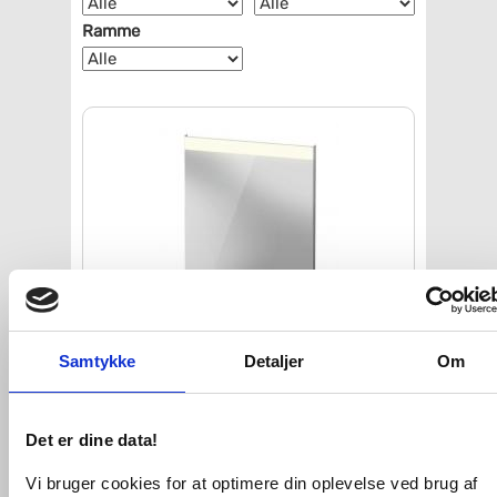
Ramme
Duravit spejl m/LED lys 60 x
70
Samtykke
Detaljer
Om
VVS nr. 782697130
Levering 1-2 dage
Fragt 99,-
Det er dine data!
Køb
3.365,-
Vi bruger cookies for at optimere din oplevelse ved brug af