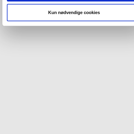
og fra nedenfor. Til enhver tid er det ligeledes muligt, at ændr
dit samtykke, hvis du måtte ønske det.
Kun nødvendige cookies
Du kan se mere om, hvordan vi behandler dine
personoplysninger, ved at klikke
her
.