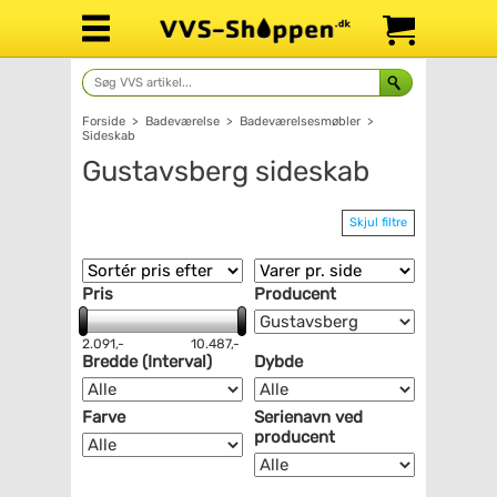
Forside
>
Badeværelse
>
Badeværelsesmøbler
>
Sideskab
Gustavsberg sideskab
Skjul filtre
Pris
Producent
2.091,-
10.487,-
Bredde (Interval)
Dybde
Farve
Serienavn ved
producent