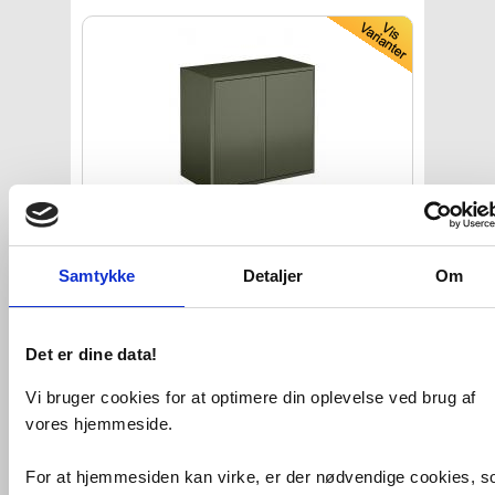
Gustavsberg Graphic vægskab -
Stor
dybde - Grøn mat
Samtykke
Detaljer
Om
VVS nr. 784420537
Levering 1-2 dage
Fragt 99,-
Det er dine data!
Køb
4.165,-
Vi bruger cookies for at optimere din oplevelse ved brug af
vores hjemmeside.
Kan du ikke finde VVS artiklen - søg i
feltet herunder.
For at hjemmesiden kan virke, er der nødvendige cookies, 