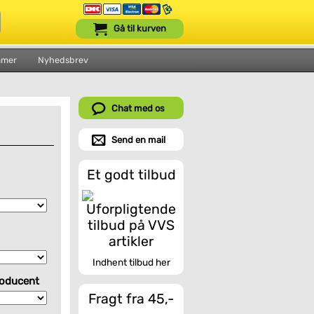
Gå til kurven
mmer
Nyhedsbrev
Chat med os
Send en mail
Et godt tilbud
Indhent tilbud her
roducent
Fragt fra 45,-