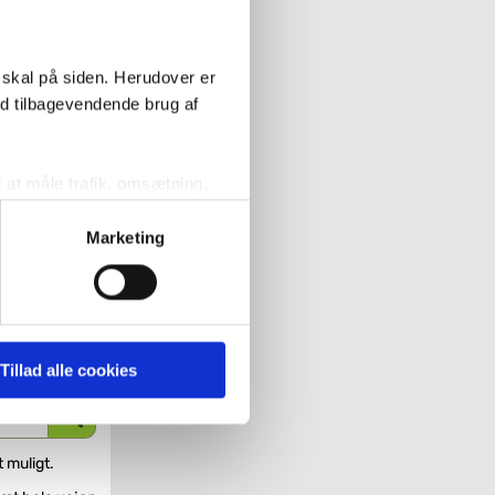
 skal på siden. Herudover er
ed tilbagevendende brug af
l at måle trafik, omsætning,
målrette vores markedsføring
Marketing
' nedenfor kan du se hvilke
 pågældende cookies. Du har
Tillad alle cookies
r det ligeledes muligt, at
t muligt.