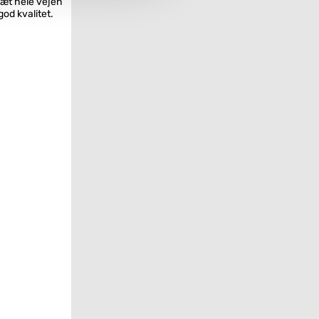
lsæt hele vejen
god kvalitet.