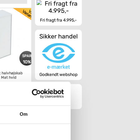
Fri fragt fra 4.995,-
Sikker handel
SPAR
10%
t halvhøjskab
Godkendt webshop
 Mat hvid
Køb
Om