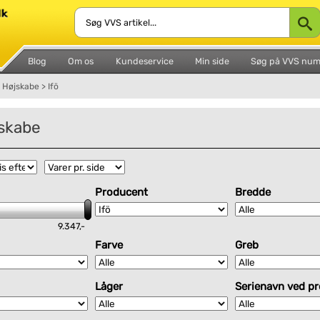
Blog
Om os
Kundeservice
Min side
Søg på VVS nu
Højskabe
>
Ifö
jskabe
Producent
Bredde
9.347,-
Farve
Greb
Låger
Serienavn ved p