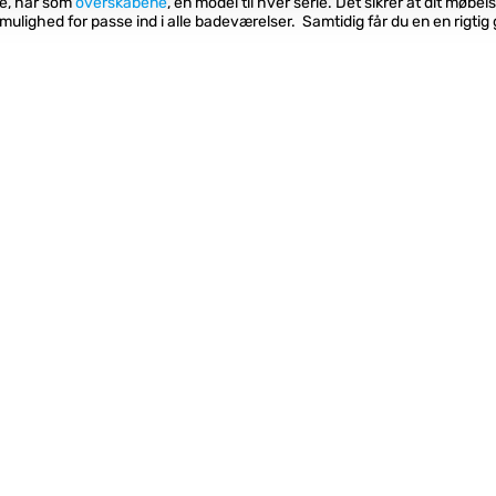
be, har som
overskabene
, en model til hver serie. Det sikrer at dit møbe
ulighed for passe ind i alle badeværelser. Samtidig får du en en rigtig 