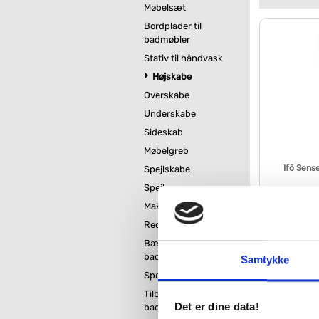
Møbelsæt
Bordplader til
badmøbler
Stativ til håndvask
Højskabe
Overskabe
Underskabe
Sideskab
Møbelgreb
Ifö Sens
Spejlskabe
Spejle
Makeupspejle
VVS nr. 780175
Levering 5-10 
Reoler og tøjstativ
Fragt 129,-
Bænk til
3.51
badeværelse
Samtykke
Spejlvarme
Tilbehør til
Det er dine data!
badeværelsesmøbler