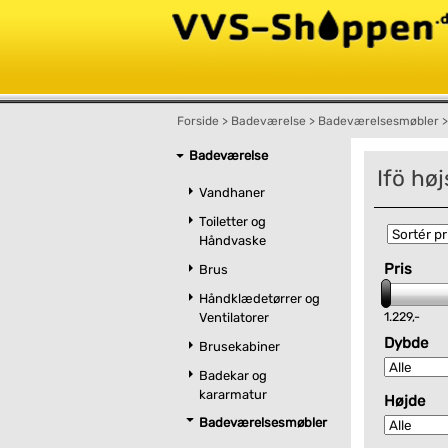
Forside
>
Badeværelse
>
Badeværelsesmøbler
>
Badeværelse
Ifö hø
Vandhaner
Toiletter og
Håndvaske
Pris
Brus
Håndklædetørrer og
1.229,-
Ventilatorer
Dybde
Brusekabiner
Badekar og
kararmatur
Højde
Badeværelsesmøbler