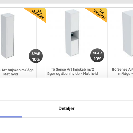
SPAR
SPAR
10%
10%
Ifö Sense Art højskab m/2
Ifö Sense Ar
e Art højskab m/låge -
låger og åben hylde - Mat hvid
m/låge -
Mat hvid
130
VVS nr. 780175330
VVS nr. 780174130
dage
Levering 5-10 dage
Levering 5-10 dage
Fragt 99,-
Fragt 99,-
Køb
Køb
5,-
4.167,-
2.477,-
Detaljer