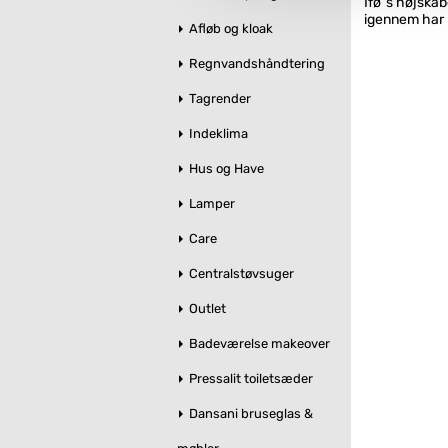
Ifø´s højska
igennem har m
Afløb og kloak
Regnvandshåndtering
Tagrender
Indeklima
Hus og Have
Lamper
Care
Centralstøvsuger
Outlet
Badeværelse makeover
Pressalit toiletsæder
Dansani bruseglas &